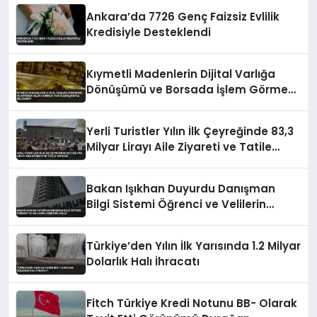
Ankara’da 7726 Genç Faizsiz Evlilik
Kredisiyle Desteklendi
Kıymetli Madenlerin Dijital Varlığa
Dönüşümü ve Borsada İşlem Görmesi
Yeni Düzenlemeyle Belirlendi
Yerli Turistler Yılın İlk Çeyreğinde 83,3
Milyar Lirayı Aile Ziyareti ve Tatile
Harcadı
Bakan Işıkhan Duyurdu Danışman
Bilgi Sistemi Öğrenci ve Velilerin
Erişimine Açıldı
Türkiye’den Yılın İlk Yarısında 1.2 Milyar
Dolarlık Halı İhracatı
Fitch Türkiye Kredi Notunu BB- Olarak