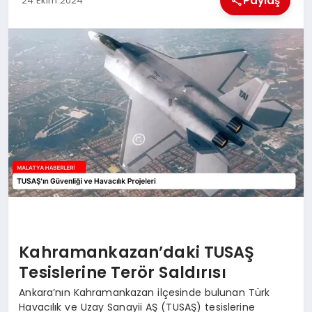
Paylaş
24 Ekim 2024
EKONOMI
MAGAZIN
SAĞLIK
SIYASET
SPOR
TEKNOLOJI
Kahramankazan’daki TUSAŞ
Tesislerine Terör Saldırısı
Ankara’nın Kahramankazan ilçesinde bulunan Türk
Havacılık ve Uzay Sanayii AŞ (TUSAŞ) tesislerine