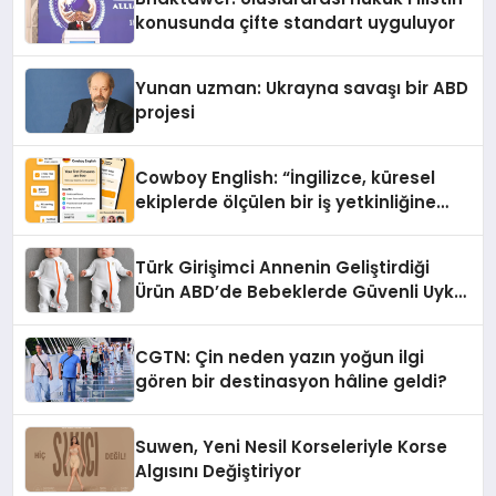
konusunda çifte standart uyguluyor
Yunan uzman: Ukrayna savaşı bir ABD
projesi
Cowboy English: “İngilizce, küresel
ekiplerde ölçülen bir iş yetkinliğine
dönüşüyor”
Türk Girişimci Annenin Geliştirdiği
Ürün ABD’de Bebeklerde Güvenli Uyku
Standardına Yeni Bir Bakış Açısı
Getiriyor.
CGTN: Çin neden yazın yoğun ilgi
gören bir destinasyon hâline geldi?
Suwen, Yeni Nesil Korseleriyle Korse
Algısını Değiştiriyor