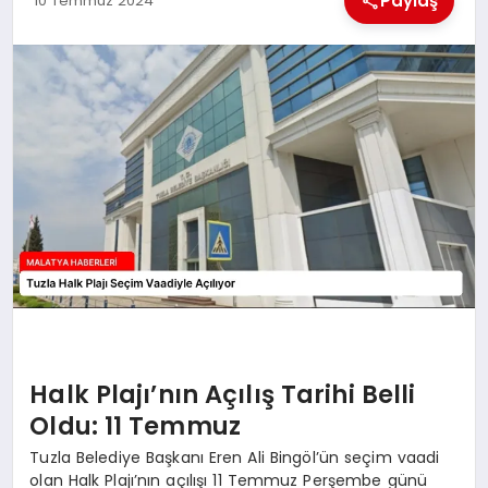
Paylaş
10 Temmuz 2024
EKONOMI
MAGAZIN
SAĞLIK
SIYASET
SPOR
TEKNOLOJI
Halk Plajı’nın Açılış Tarihi Belli
Oldu: 11 Temmuz
Tuzla Belediye Başkanı Eren Ali Bingöl’ün seçim vaadi
olan Halk Plajı’nın açılışı 11 Temmuz Perşembe günü