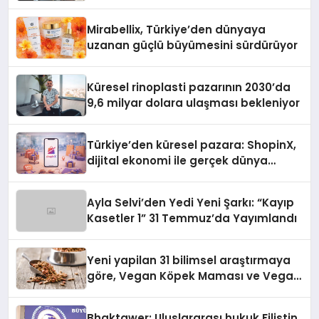
Başarı Hikâyesi Yazıyor
Mirabellix, Türkiye’den dünyaya
uzanan güçlü büyümesini sürdürüyor
Küresel rinoplasti pazarının 2030’da
9,6 milyar dolara ulaşması bekleniyor
Türkiye’den küresel pazara: ShopinX,
dijital ekonomi ile gerçek dünya
alışverişini bir araya getirmeyi
hedefliyor
Ayla Selvi’den Yedi Yeni Şarkı: “Kayıp
Kasetler 1” 31 Temmuz’da Yayımlandı
Yeni yapilan 31 bilimsel araştırmaya
göre, Vegan Köpek Maması ve Vegan
Kedi Mamasının İyi Sindirildiğini
Ortaya Koydu
Bhaktawer: Uluslararası hukuk Filistin