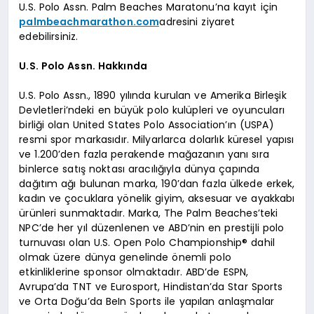
U.S. Polo Assn. Palm Beaches Maratonu’na kayıt için
palmbeachmarathon.com
adresini ziyaret
edebilirsiniz.
U.S. Polo Assn. Hakkında
U.S. Polo Assn., 1890 yılında kurulan ve Amerika Birleşik
Devletleri’ndeki en büyük polo kulüpleri ve oyuncuları
birliği olan United States Polo Association’ın (USPA)
resmi spor markasıdır. Milyarlarca dolarlık küresel yapısı
ve 1.200’den fazla perakende mağazanın yanı sıra
binlerce satış noktası aracılığıyla dünya çapında
dağıtım ağı bulunan marka, 190’dan fazla ülkede erkek,
kadın ve çocuklara yönelik giyim, aksesuar ve ayakkabı
ürünleri sunmaktadır. Marka, The Palm Beaches’teki
NPC’de her yıl düzenlenen ve ABD’nin en prestijli polo
turnuvası olan U.S. Open Polo Championship® dahil
olmak üzere dünya genelinde önemli polo
etkinliklerine sponsor olmaktadır. ABD’de ESPN,
Avrupa’da TNT ve Eurosport, Hindistan’da Star Sports
ve Orta Doğu’da BeIn Sports ile yapılan anlaşmalar