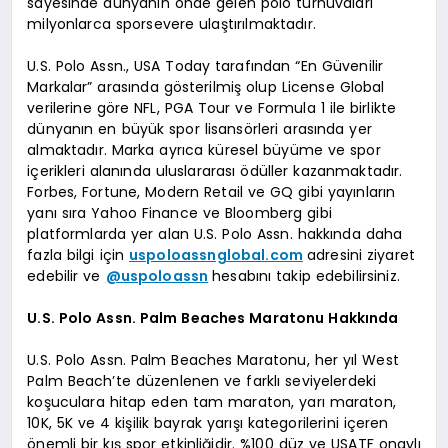
sayesinde dünyanın önde gelen polo turnuvaları
milyonlarca sporsevere ulaştırılmaktadır.
U.S. Polo Assn., USA Today tarafından “En Güvenilir
Markalar” arasında gösterilmiş olup License Global
verilerine göre NFL, PGA Tour ve Formula 1 ile birlikte
dünyanın en büyük spor lisansörleri arasında yer
almaktadır. Marka ayrıca küresel büyüme ve spor
içerikleri alanında uluslararası ödüller kazanmaktadır.
Forbes, Fortune, Modern Retail ve GQ gibi yayınların
yanı sıra Yahoo Finance ve Bloomberg gibi
platformlarda yer alan U.S. Polo Assn. hakkında daha
fazla bilgi için
uspoloassnglobal.com
adresini ziyaret
edebilir ve
@uspoloassn
hesabını takip edebilirsiniz.
U.S. Polo Assn. Palm Beaches Maratonu Hakkında
U.S. Polo Assn. Palm Beaches Maratonu, her yıl West
Palm Beach’te düzenlenen ve farklı seviyelerdeki
koşuculara hitap eden tam maraton, yarı maraton,
10K, 5K ve 4 kişilik bayrak yarışı kategorilerini içeren
önemli bir kış spor etkinliğidir. %100 düz ve USATF onaylı