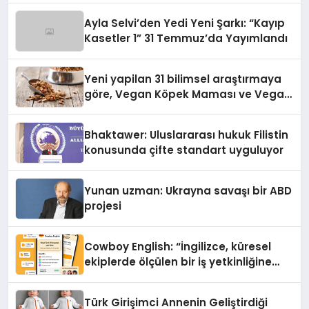
hedefliyor
Ayla Selvi’den Yedi Yeni Şarkı: “Kayıp
Kasetler 1” 31 Temmuz’da Yayımlandı
Yeni yapilan 31 bilimsel araştırmaya
göre, Vegan Köpek Maması ve Vegan
Kedi Mamasının İyi Sindirildiğini
Ortaya Koydu
Bhaktawer: Uluslararası hukuk Filistin
konusunda çifte standart uyguluyor
Yunan uzman: Ukrayna savaşı bir ABD
projesi
Cowboy English: “İngilizce, küresel
ekiplerde ölçülen bir iş yetkinliğine
dönüşüyor”
Türk Girişimci Annenin Geliştirdiği