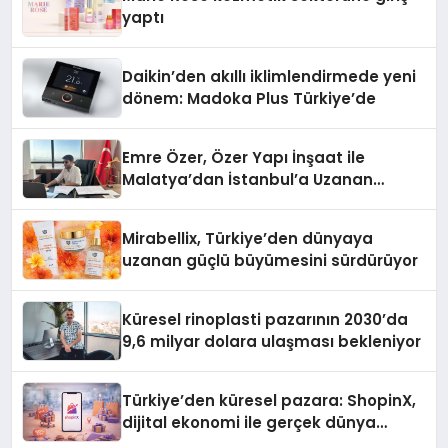
yaptı
Daikin’den akıllı iklimlendirmede yeni
dönem: Madoka Plus Türkiye’de
Emre Özer, Özer Yapı İnşaat ile
Malatya’dan İstanbul’a Uzanan
Başarı Hikâyesi Yazıyor
Mirabellix, Türkiye’den dünyaya
uzanan güçlü büyümesini sürdürüyor
Küresel rinoplasti pazarının 2030’da
9,6 milyar dolara ulaşması bekleniyor
Türkiye’den küresel pazara: ShopinX,
dijital ekonomi ile gerçek dünya
alışverişini bir araya getirmeyi