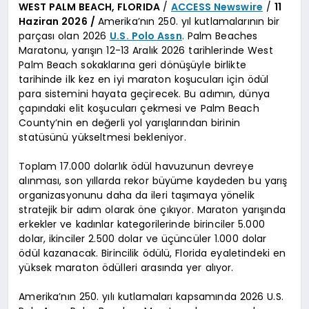
WEST PALM BEACH, FLORIDA
/
ACCESS Newswire
/
11
Haziran 2026 /
Amerika’nın 250. yıl kutlamalarının bir
parçası olan 2026
U.S. Polo Assn
. Palm Beaches
Maratonu, yarışın 12-13 Aralık 2026 tarihlerinde West
Palm Beach sokaklarına geri dönüşüyle birlikte
tarihinde ilk kez en iyi maraton koşucuları için ödül
para sistemini hayata geçirecek. Bu adımın, dünya
çapındaki elit koşucuları çekmesi ve Palm Beach
County’nin en değerli yol yarışlarından birinin
statüsünü yükseltmesi bekleniyor.
Toplam 17.000 dolarlık ödül havuzunun devreye
alınması, son yıllarda rekor büyüme kaydeden bu yarış
organizasyonunu daha da ileri taşımaya yönelik
stratejik bir adım olarak öne çıkıyor. Maraton yarışında
erkekler ve kadınlar kategorilerinde birinciler 5.000
dolar, ikinciler 2.500 dolar ve üçüncüler 1.000 dolar
ödül kazanacak. Birincilik ödülü, Florida eyaletindeki en
yüksek maraton ödülleri arasında yer alıyor.
Amerika’nın 250. yılı kutlamaları kapsamında 2026 U.S.