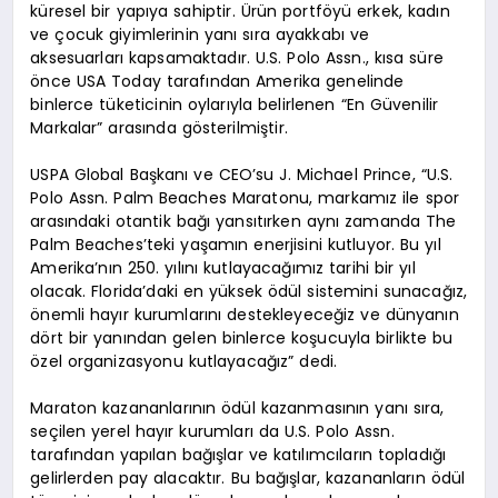
küresel bir yapıya sahiptir. Ürün portföyü erkek, kadın
ve çocuk giyimlerinin yanı sıra ayakkabı ve
aksesuarları kapsamaktadır. U.S. Polo Assn., kısa süre
önce USA Today tarafından Amerika genelinde
binlerce tüketicinin oylarıyla belirlenen “En Güvenilir
Markalar” arasında gösterilmiştir.
USPA Global Başkanı ve CEO’su J. Michael Prince, “U.S.
Polo Assn. Palm Beaches Maratonu, markamız ile spor
arasındaki otantik bağı yansıtırken aynı zamanda The
Palm Beaches’teki yaşamın enerjisini kutluyor. Bu yıl
Amerika’nın 250. yılını kutlayacağımız tarihi bir yıl
olacak. Florida’daki en yüksek ödül sistemini sunacağız,
önemli hayır kurumlarını destekleyeceğiz ve dünyanın
dört bir yanından gelen binlerce koşucuyla birlikte bu
özel organizasyonu kutlayacağız” dedi.
Maraton kazananlarının ödül kazanmasının yanı sıra,
seçilen yerel hayır kurumları da U.S. Polo Assn.
tarafından yapılan bağışlar ve katılımcıların topladığı
gelirlerden pay alacaktır. Bu bağışlar, kazananların ödül