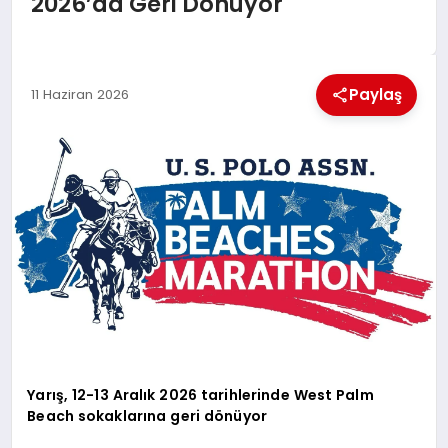
2026’da Geri Dönüyor
EKONOMI
MAGAZIN
Paylaş
11 Haziran 2026
SAĞLIK
SIYASET
SPOR
TEKNOLOJI
Yarış, 12-13 Aralık 2026 tarihlerinde West Palm
Beach sokaklarına geri dönüyor