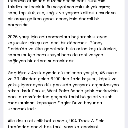
töreninin ardından düzenlenecek canlı sunumla
takdim edilecektir. Bu sosyal sorumluluk yaklaşımı;
spor, topluluk, aile, sağlık ve yaşam kalitesi unsurlarını
bir araya getiren genel deneyimin önemli bir
parçasıdır.
2026 yarışı için antrenmanlara başlamak isteyen
koşucular için şu an ideal bir dönemdir. Güney
Florida’da ve ülke genelinde hızla artan koşu kulüpleri,
sporcular için hem sosyal hem de motivasyon
sağlayan bir ortam sunmaktadır.
Geçtiğimiz Aralık ayında düzenlenen yarışta, 46 eyalet
ve 29 ülkeden gelen 6.100’den fazla koşucu, köprü ve
yokuş içermeyen düz parkurda yarışarak organizasyon
rekoru kırdı. Parkur, West Palm Beach şehir merkezinin
canlı atmosferinden geçerek tarihi bölgeleri ve sahil
manzaralarını kapsayan Flagler Drive boyunca
uzanmaktadır.
Aile dostu etkinlik hafta sonu, USA Track & Field
tarafından onaylı beş farklı yarış kategorisini