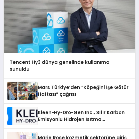
Tencent Hy3 dünya genelinde kullanıma
sunuldu
Mars Türkiye’den “Köpeğini İşe Götür
Haftası” çağrısı
Kleen-Hy-Dro-Gen Inc., Sıfır Karbon
Emisyonlu Hidrojen Isıtma
Teknolojisinde ISO ve TSSA
Düzenleyici Onaylarını Aldı
Marie Rose kozmetik sektörüne giriş