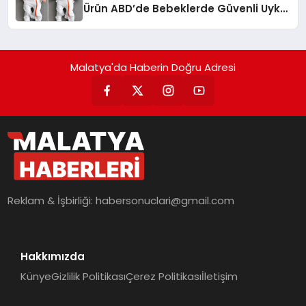
Ürün ABD’de Bebeklerde Güvenli Uyku
Standardına Yeni Bir Bakış Açısı
Getiriyor.
Malatya'da Haberin Doğru Adresi
Reklam & İşbirliği:
habersonuclari@gmail.com
Hakkımızda
Künye
Gizlilik Politikası
Çerez Politikası
İletişim