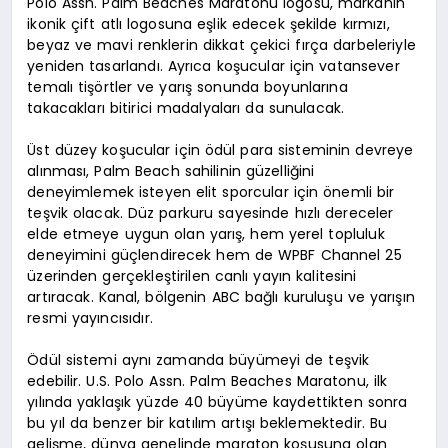
Polo Assn. Palm Beaches Maratonu logosu, markanın
ikonik çift atlı logosuna eşlik edecek şekilde kırmızı,
beyaz ve mavi renklerin dikkat çekici fırça darbeleriyle
yeniden tasarlandı. Ayrıca koşucular için vatansever
temalı tişörtler ve yarış sonunda boyunlarına
takacakları bitirici madalyaları da sunulacak.
Üst düzey koşucular için ödül para sisteminin devreye
alınması, Palm Beach sahilinin güzelliğini
deneyimlemek isteyen elit sporcular için önemli bir
teşvik olacak. Düz parkuru sayesinde hızlı dereceler
elde etmeye uygun olan yarış, hem yerel topluluk
deneyimini güçlendirecek hem de WPBF Channel 25
üzerinden gerçekleştirilen canlı yayın kalitesini
artıracak. Kanal, bölgenin ABC bağlı kuruluşu ve yarışın
resmi yayıncısıdır.
Ödül sistemi aynı zamanda büyümeyi de teşvik
edebilir. U.S. Polo Assn. Palm Beaches Maratonu, ilk
yılında yaklaşık yüzde 40 büyüme kaydettikten sonra
bu yıl da benzer bir katılım artışı beklemektedir. Bu
gelişme, dünya genelinde maraton koşusuna olan