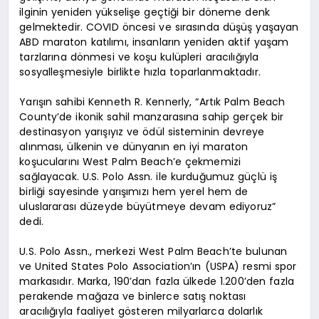
ilginin yeniden yükselişe geçtiği bir döneme denk
gelmektedir. COVID öncesi ve sırasında düşüş yaşayan
ABD maraton katılımı, insanların yeniden aktif yaşam
tarzlarına dönmesi ve koşu kulüpleri aracılığıyla
sosyalleşmesiyle birlikte hızla toparlanmaktadır.
Yarışın sahibi Kenneth R. Kennerly, “Artık Palm Beach
County’de ikonik sahil manzarasına sahip gerçek bir
destinasyon yarışıyız ve ödül sisteminin devreye
alınması, ülkenin ve dünyanın en iyi maraton
koşucularını West Palm Beach’e çekmemizi
sağlayacak. U.S. Polo Assn. ile kurduğumuz güçlü iş
birliği sayesinde yarışımızı hem yerel hem de
uluslararası düzeyde büyütmeye devam ediyoruz”
dedi.
U.S. Polo Assn., merkezi West Palm Beach’te bulunan
ve United States Polo Association’ın (USPA) resmi spor
markasıdır. Marka, 190’dan fazla ülkede 1.200’den fazla
perakende mağaza ve binlerce satış noktası
aracılığıyla faaliyet gösteren milyarlarca dolarlık