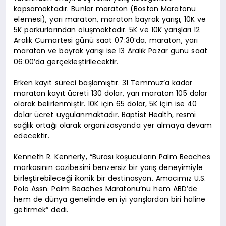
kapsamaktadır. Bunlar maraton (Boston Maratonu
elemesi), yarı maraton, maraton bayrak yarışı, 10K ve
5K parkurlarından oluşmaktadır. 5K ve 10K yarışları 12
Aralık Cumartesi günü saat 07:30’da, maraton, yarı
maraton ve bayrak yarışı ise 13 Aralık Pazar günü saat
06:00’da gerçekleştirilecektir.
Erken kayıt süreci başlamıştır. 31 Temmuz’a kadar
maraton kayıt ücreti 130 dolar, yarı maraton 105 dolar
olarak belirlenmiştir. 10K için 65 dolar, 5K için ise 40
dolar ücret uygulanmaktadır. Baptist Health, resmi
sağlık ortağı olarak organizasyonda yer almaya devam
edecektir.
Kenneth R. Kennerly, “Burası koşucuların Palm Beaches
markasının cazibesini benzersiz bir yarış deneyimiyle
birleştirebileceği ikonik bir destinasyon. Amacımız U.S.
Polo Assn. Palm Beaches Maratonu’nu hem ABD’de
hem de dünya genelinde en iyi yarışlardan biri haline
getirmek” dedi.