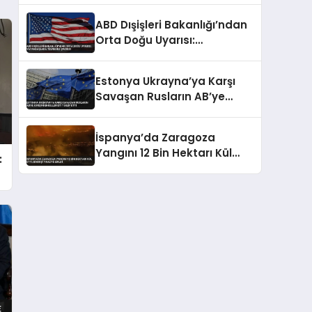
ABD Dışişleri Bakanlığı’ndan
Orta Doğu Uyarısı:
Vatandaşlara Teyakkuz
Çağrısı
Estonya Ukrayna’ya Karşı
Savaşan Rusların AB’ye
Girişini Engellemeyi Teklif
Etti
İspanya’da Zaragoza
Yangını 12 Bin Hektarı Kül
:
Etti: Bin Kişi Tahliye Edildi