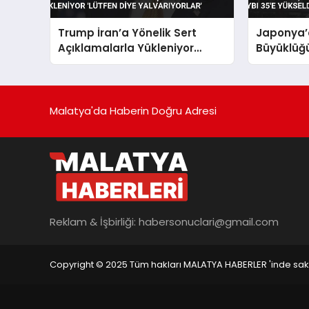
Trump İran’a Yönelik Sert
Japonya’d
Açıklamalarla Yükleniyor
Büyüklüğ
‘Lütfen Diye Yalvarıyorlar’
Can Kaybı
Malatya'da Haberin Doğru Adresi
Reklam & İşbirliği:
habersonuclari@gmail.com
Copyright © 2025 Tüm hakları MALATYA HABERLER 'inde saklı