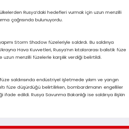
 ülkelerden Rusya’daki hedefleri vurmak için uzun menzilli
tırma çağrısında bulunuyordu.
 yapımı Storm Shadow füzeleriyle saldırdı. Bu saldırıya
Ukrayna Hava Kuvvetleri, Rusya’nın kıtalararası balistik füze
 uzun menzilli füzelerle karşılık verdiği belirtildi.
füze saldırısında endüstriyel işletmede yıkım ve yangın
ltı füze düşürdüğü belirtilirken, bombardımanın engelliler
i ifade edildi. Rusya Savunma Bakanlığı ise saldırıya ilişkin