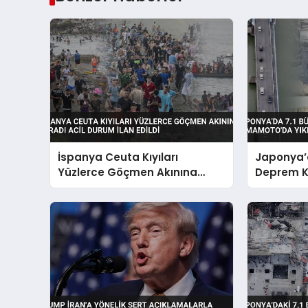
İspanya Ceuta Kıyıları
Japonya’
Yüzlerce Göçmen Akınına
Deprem 
Uğradı Acil Durum İlan Edildi
Yol Açtı