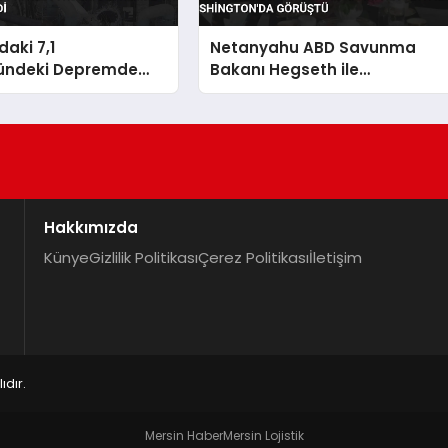
aki 7,1
Netanyahu ABD Savunma
ündeki Depremde
Bakanı Hegseth ile
 35’e Yükseldi
Washington’da Görüştü
Hakkımızda
Künye
Gizlilik Politikası
Çerez Politikası
İletişim
dır.
Mersin Haber
Mersin Lojistik