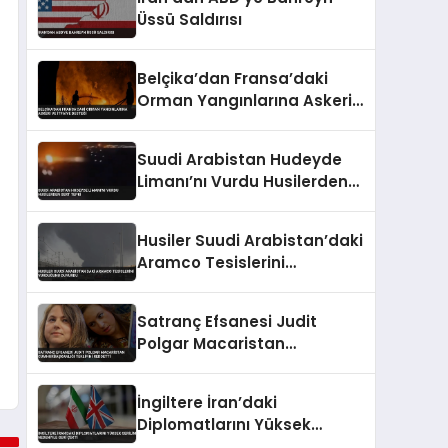
Üssü Saldırısı
Belçika’dan Fransa’daki
Orman Yangınlarına Askeri
ve İtfaiye Desteği
Suudi Arabistan Hudeyde
Limanı’nı Vurdu Husilerden
Sert Tepki
Husiler Suudi Arabistan’daki
Aramco Tesislerini
Vurduğunu Duyurdu
Satranç Efsanesi Judit
Polgar Macaristan
Cumhurbaşkanlığı Teklifini
Reddetti
İngiltere İran’daki
Diplomatlarını Yüksek
Gerilim Nedeniyle Geri Çekti