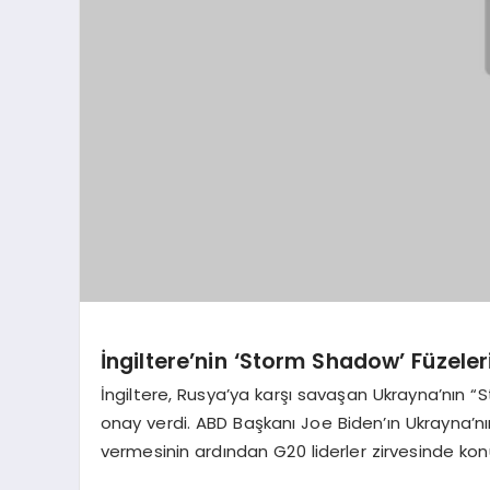
İngiltere’nin ‘Storm Shadow’ Füzeler
İngiltere, Rusya’ya karşı savaşan Ukrayna’nın “
onay verdi. ABD Başkanı Joe Biden’ın Ukrayna’n
vermesinin ardından G20 liderler zirvesinde ko