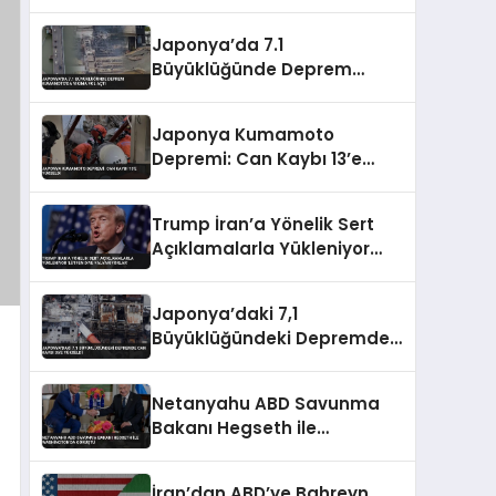
Edildi
Japonya’da 7.1
Büyüklüğünde Deprem
Kumamoto’da Yıkıma Yol
Açtı
Japonya Kumamoto
Depremi: Can Kaybı 13’e
Yükseldi
Trump İran’a Yönelik Sert
Açıklamalarla Yükleniyor
‘Lütfen Diye Yalvarıyorlar’
Japonya’daki 7,1
Büyüklüğündeki Depremde
Can Kaybı 35’e Yükseldi
Netanyahu ABD Savunma
Bakanı Hegseth ile
Washington’da Görüştü
İran’dan ABD’ye Bahreyn