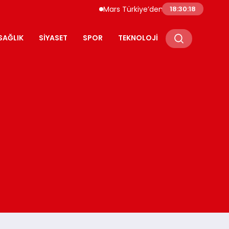
Mars Türkiye’den “Köpeğini İşe Götür Haft
18:30:19
SAĞLIK
SIYASET
SPOR
TEKNOLOJI