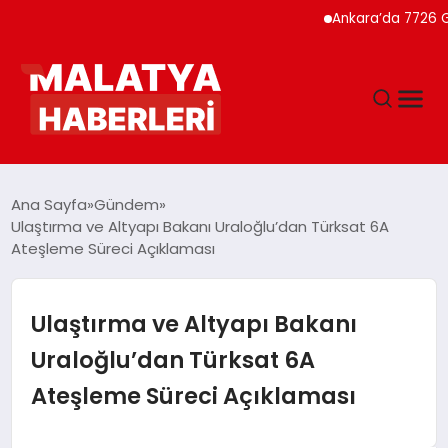
Ankara’da 7726 Genç Fa
ANASAYFA
Ana Sayfa
Gündem
Ulaştırma ve Altyapı Bakanı Uraloğlu’dan Türksat 6A
Ateşleme Süreci Açıklaması
GÜNDEM
DÜNYA
Ulaştırma ve Altyapı Bakanı
Uraloğlu’dan Türksat 6A
EĞITIM
Ateşleme Süreci Açıklaması
EKONOMI