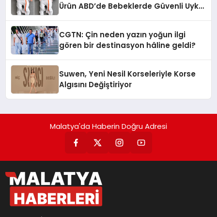
Ürün ABD’de Bebeklerde Güvenli Uyku
Standardına Yeni Bir Bakış Açısı
Getiriyor.
CGTN: Çin neden yazın yoğun ilgi
gören bir destinasyon hâline geldi?
Suwen, Yeni Nesil Korseleriyle Korse
Algısını Değiştiriyor
Malatya'da Haberin Doğru Adresi