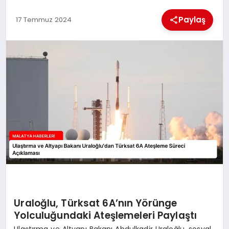
Paylaş
17 Temmuz 2024
MAGAZIN
SAĞLIK
SIYASET
SPOR
TEKNOLOJI
Uraloğlu, Türksat 6A’nın Yörünge
Yolculuğundaki Ateşlemeleri Paylaştı