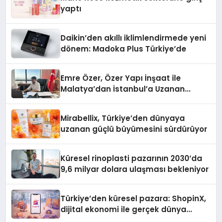
yaptı
Daikin’den akıllı iklimlendirmede yeni
dönem: Madoka Plus Türkiye’de
Emre Özer, Özer Yapı İnşaat ile
Malatya’dan İstanbul’a Uzanan
Başarı Hikâyesi Yazıyor
Mirabellix, Türkiye’den dünyaya
uzanan güçlü büyümesini sürdürüyor
Küresel rinoplasti pazarının 2030’da
9,6 milyar dolara ulaşması bekleniyor
Türkiye’den küresel pazara: ShopinX,
dijital ekonomi ile gerçek dünya
alışverişini bir araya getirmeyi