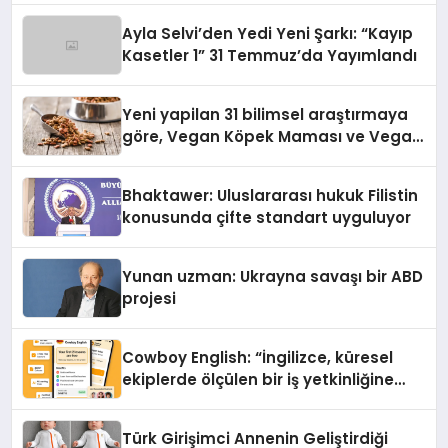
hedefliyor
Ayla Selvi’den Yedi Yeni Şarkı: “Kayıp
Kasetler 1” 31 Temmuz’da Yayımlandı
Yeni yapilan 31 bilimsel araştırmaya
göre, Vegan Köpek Maması ve Vegan
Kedi Mamasının İyi Sindirildiğini
Ortaya Koydu
Bhaktawer: Uluslararası hukuk Filistin
konusunda çifte standart uyguluyor
Yunan uzman: Ukrayna savaşı bir ABD
projesi
Cowboy English: “İngilizce, küresel
ekiplerde ölçülen bir iş yetkinliğine
dönüşüyor”
Türk Girişimci Annenin Geliştirdiği