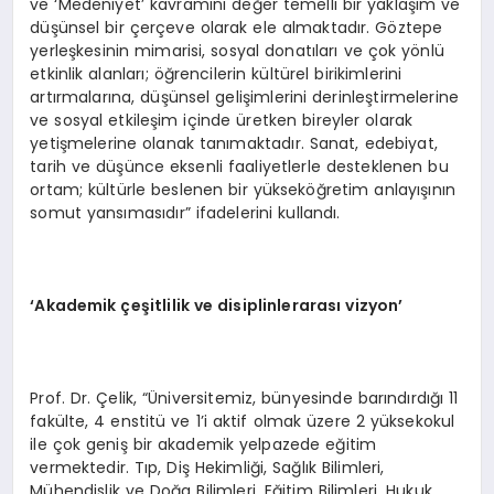
ve ‘Medeniyet’ kavramını değer temelli bir yaklaşım ve
düşünsel bir çerçeve olarak ele almaktadır. Göztepe
yerleşkesinin mimarisi, sosyal donatıları ve çok yönlü
etkinlik alanları; öğrencilerin kültürel birikimlerini
artırmalarına, düşünsel gelişimlerini derinleştirmelerine
ve sosyal etkileşim içinde üretken bireyler olarak
yetişmelerine olanak tanımaktadır. Sanat, edebiyat,
tarih ve düşünce eksenli faaliyetlerle desteklenen bu
ortam; kültürle beslenen bir yükseköğretim anlayışının
somut yansımasıdır” ifadelerini kullandı.
‘Akademik çeşitlilik ve disiplinlerarası vizyon’
Prof. Dr. Çelik, “Üniversitemiz, bünyesinde barındırdığı 11
fakülte, 4 enstitü ve 1’i aktif olmak üzere 2 yüksekokul
ile çok geniş bir akademik yelpazede eğitim
vermektedir. Tıp, Diş Hekimliği, Sağlık Bilimleri,
Mühendislik ve Doğa Bilimleri, Eğitim Bilimleri, Hukuk,