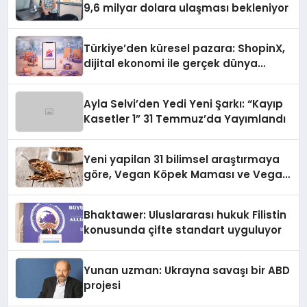
9,6 milyar dolara ulaşması bekleniyor
Türkiye’den küresel pazara: ShopinX,
dijital ekonomi ile gerçek dünya
alışverişini bir araya getirmeyi
hedefliyor
Ayla Selvi’den Yedi Yeni Şarkı: “Kayıp
Kasetler 1” 31 Temmuz’da Yayımlandı
Yeni yapilan 31 bilimsel araştırmaya
göre, Vegan Köpek Maması ve Vegan
Kedi Mamasının İyi Sindirildiğini
Ortaya Koydu
Bhaktawer: Uluslararası hukuk Filistin
konusunda çifte standart uyguluyor
Yunan uzman: Ukrayna savaşı bir ABD
projesi