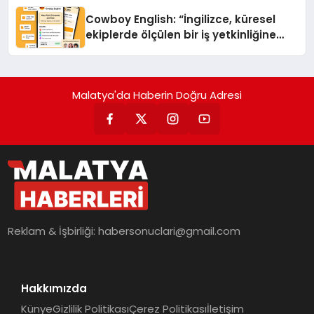
Cowboy English: “İngilizce, küresel
ekiplerde ölçülen bir iş yetkinliğine
dönüşüyor”
Malatya'da Haberin Doğru Adresi
Reklam & İşbirliği:
habersonuclari@gmail.com
Hakkımızda
Künye
Gizlilik Politikası
Çerez Politikası
İletişim