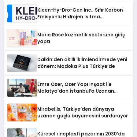
Kleen-Hy-Dro-Gen Inc., Sıfır Karbon
Emisyonlu Hidrojen Isıtma
Teknolojisinde ISO ve TSSA
Düzenleyici Onaylarını Aldı
Marie Rose kozmetik sektörüne giriş
yaptı
Daikin’den akıllı iklimlendirmede yeni
dönem: Madoka Plus Türkiye’de
Emre Özer, Özer Yapı İnşaat ile
Malatya’dan İstanbul’a Uzanan
Başarı Hikâyesi Yazıyor
Mirabellix, Türkiye’den dünyaya
uzanan güçlü büyümesini sürdürüyor
Küresel rinoplasti pazarının 2030’da