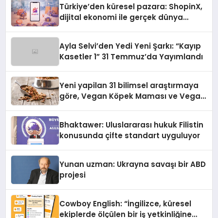
Türkiye’den küresel pazara: ShopinX,
dijital ekonomi ile gerçek dünya
alışverişini bir araya getirmeyi
hedefliyor
Ayla Selvi’den Yedi Yeni Şarkı: “Kayıp
Kasetler 1” 31 Temmuz’da Yayımlandı
Yeni yapilan 31 bilimsel araştırmaya
göre, Vegan Köpek Maması ve Vegan
Kedi Mamasının İyi Sindirildiğini
Ortaya Koydu
Bhaktawer: Uluslararası hukuk Filistin
konusunda çifte standart uyguluyor
Yunan uzman: Ukrayna savaşı bir ABD
projesi
Cowboy English: “İngilizce, küresel
ekiplerde ölçülen bir iş yetkinliğine