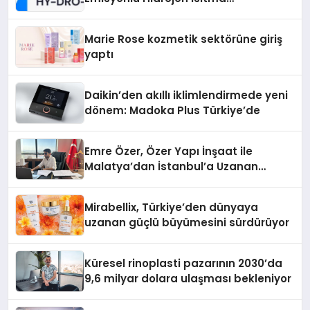
Teknolojisinde ISO ve TSSA
Düzenleyici Onaylarını Aldı
Marie Rose kozmetik sektörüne giriş
yaptı
Daikin’den akıllı iklimlendirmede yeni
dönem: Madoka Plus Türkiye’de
Emre Özer, Özer Yapı İnşaat ile
Malatya’dan İstanbul’a Uzanan
Başarı Hikâyesi Yazıyor
Mirabellix, Türkiye’den dünyaya
uzanan güçlü büyümesini sürdürüyor
Küresel rinoplasti pazarının 2030’da
9,6 milyar dolara ulaşması bekleniyor