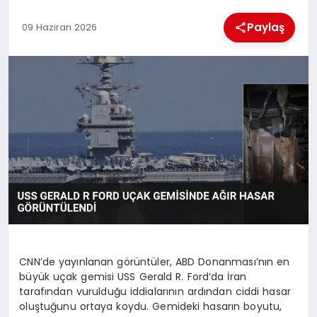
Paylaş
09 Haziran 2026
MAGAZIN
SAĞLIK
SIYASET
SPOR
TEKNOLOJI
CNN’de yayınlanan görüntüler, ABD Donanması’nın en
büyük uçak gemisi USS Gerald R. Ford’da İran
tarafından vurulduğu iddialarının ardından ciddi hasar
oluştuğunu ortaya koydu. Gemideki hasarın boyutu,