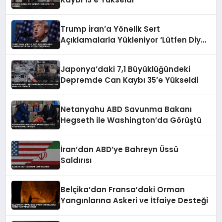
Trump İran’a Yönelik Sert
Açıklamalarla Yükleniyor ‘Lütfen Diye
Yalvarıyorlar’
Japonya’daki 7,1 Büyüklüğündeki
Depremde Can Kaybı 35’e Yükseldi
Netanyahu ABD Savunma Bakanı
Hegseth ile Washington’da Görüştü
İran’dan ABD’ye Bahreyn Üssü
Saldırısı
Belçika’dan Fransa’daki Orman
Yangınlarına Askeri ve İtfaiye Desteği