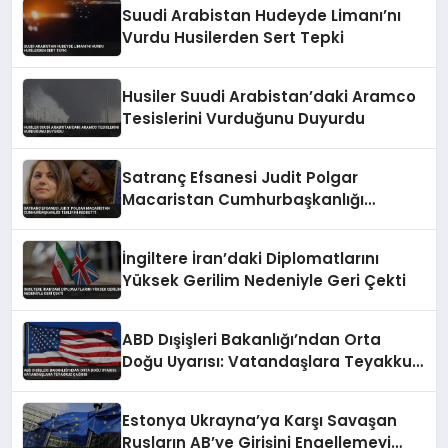
Suudi Arabistan Hudeyde Limanı’nı
Vurdu Husilerden Sert Tepki
Husiler Suudi Arabistan’daki Aramco
Tesislerini Vurduğunu Duyurdu
Satranç Efsanesi Judit Polgar
Macaristan Cumhurbaşkanlığı
Teklifini Reddetti
İngiltere İran’daki Diplomatlarını
Yüksek Gerilim Nedeniyle Geri Çekti
ABD Dışişleri Bakanlığı’ndan Orta
Doğu Uyarısı: Vatandaşlara Teyakkuz
Çağrısı
Estonya Ukrayna’ya Karşı Savaşan
Rusların AB’ye Girişini Engellemeyi