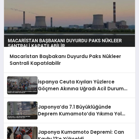
Macaristan Başbakanı Duyurdu Paks Nükleer
Santrali Kapatılabilir
İspanya Ceuta Kıyıları Yüzlerce
Göçmen Akınına Uğradı Acil Durum
İlan Edildi
Japonya’da 7.1 Büyüklüğünde
Deprem Kumamoto’da Yıkıma Yol
Açtı
Japonya Kumamoto Depremi: Can
Kaybı 13’e Yükseldi