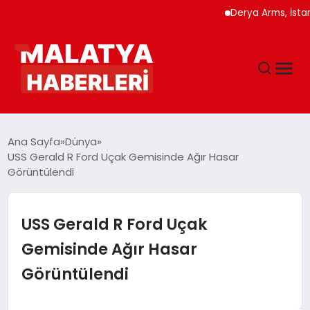
Derya Arms, İstanbul P
ANASAYFA
Ana Sayfa
Dünya
USS Gerald R Ford Uçak Gemisinde Ağır Hasar
Görüntülendi
GÜNDEM
DÜNYA
USS Gerald R Ford Uçak
Gemisinde Ağır Hasar
EĞITIM
Görüntülendi
EKONOMI