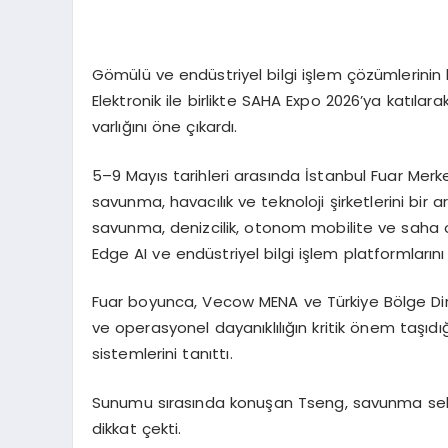
Gömülü ve endüstriyel bilgi işlem çözümlerinin 
Elektronik ile birlikte SAHA Expo 2026’ya katıla
varlığını öne çıkardı.
5–9 Mayıs tarihleri arasında İstanbul Fuar Mer
savunma, havacılık ve teknoloji şirketlerini bir a
savunma, denizcilik, otonom mobilite ve saha op
Edge
AI ve endüstriyel bilgi işlem platformlarını 
Fuar boyunca,
Vecow
MENA ve Türkiye Bölge Di
ve operasyonel dayanıklılığın kritik önem taşıdığı
sistemlerini tanıttı.
Sunumu sırasında konuşan
Tseng
, savunma sek
dikkat çekti.