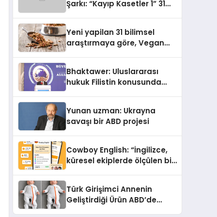
Şarkı: “Kayıp Kasetler 1” 31
Temmuz’da Yayımlandı
Yeni yapilan 31 bilimsel
araştırmaya göre, Vegan
Köpek Maması ve Vegan
Kedi Mamasının İyi
Bhaktawer: Uluslararası
Sindirildiğini Ortaya Koydu
hukuk Filistin konusunda
çifte standart uyguluyor
Yunan uzman: Ukrayna
savaşı bir ABD projesi
Cowboy English: “İngilizce,
küresel ekiplerde ölçülen bir
iş yetkinliğine dönüşüyor”
Türk Girişimci Annenin
Geliştirdiği Ürün ABD’de
Bebeklerde Güvenli Uyku