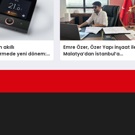
 akıllı
Emre Özer, Özer Yapı İnşaat il
dirmede yeni dönem:
Malatya’dan İstanbul’a
lus Türkiye’de
Uzanan Başarı Hikâyesi
Yazıyor