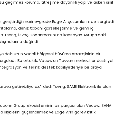
su geçirmez koruma, titreşime dayanıklı yapı ve askeri sınıf
n geliştirdiği marine-
grade
Edge
AI çözümlerini de sergiledi.
italama, deniz tabanı görselleştirme ve gemi içi
nda
Tseng
, İsveç Donanması’nı da kapsayan Avrupa’daki
ışmalarına değindi.
iye’deki uzun vadeli bölgesel büyüme stratejisinin bir
vurguladı. Bu ortaklık,
Vecow’un
Tayvan merkezli endüstriyel
entegrasyon ve teknik destek kabiliyetleriyle bir araya
araya getirebiliyoruz,” dedi
Tseng
, SAME Elektronik ile olan
noconn
Group
ekosisteminin bir parçası olan
Vecow
, SAHA
 ilişkilerini güçlendirmek ve
Edge
AI’ın
görev kritik