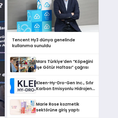
Tencent Hy3 dünya genelinde
kullanıma sunuldu
Mars Türkiye’den “Köpeğini
İşe Götür Haftası” çağrısı
Kleen-Hy-Dro-Gen Inc., Sıfır
Karbon Emisyonlu Hidrojen
Isıtma Teknolojisinde ISO ve
TSSA Düzenleyici Onaylarını
Marie Rose kozmetik
Aldı
sektörüne giriş yaptı