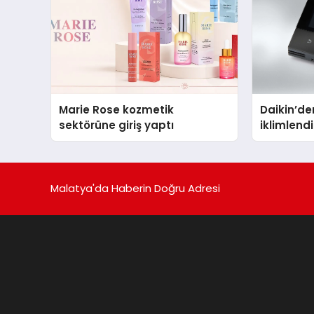
Marie Rose kozmetik
Daikin’den
sektörüne giriş yaptı
iklimlen
Madoka P
Malatya'da Haberin Doğru Adresi