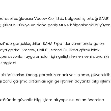
küresel sağlayıcısı
Vecow
Co
., Ltd., bölgesel iş ortağı SAME
rak, şirketin Türkiye ve daha geniş MENA bölgesindeki büyüyen
kezi’nde gerçekleştirilen SAHA Expo, dünyanın önde gelen
raya getirdi.
Vecow
,
Hall
8 |
Stand
8I-16’da görev kritik
erasyonları uygulamaları için geliştirilen en yeni dayanıklı
sergiledi.
rektörü
Larisa
Tseng
, gerçek zamanlı veri işleme, güvenilirlik
 zorlu çalışma ortamları için geliştirilen dayanıklı bilgi işlem
töründe güvenilir bilgi işlem altyapısının artan önemine