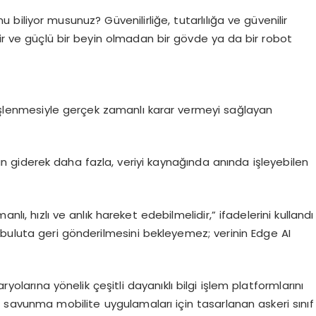
iliyor musunuz? Güvenilirliğe, tutarlılığa ve güvenilir
lir ve güçlü bir beyin olmadan bir gövde ya da bir robot
ık işlenmesiyle gerçek zamanlı karar vermeyi sağlayan
giderek daha fazla, veriyi kaynağında anında işleyebilen
nlı, hızlı ve anlık hareket edebilmelidir,” ifadelerini kullandı
n buluta geri gönderilmesini bekleyemez; verinin
Edge
AI
aryolarına yönelik çeşitli dayanıklı bilgi işlem platformlarını
m savunma mobilite uygulamaları için tasarlanan askeri sınıf