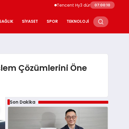
Tencent Hy3 dünya genelinde kullanıma sun
07:00:11
SAĞLIK
SIYASET
SPOR
TEKNOLOJI
İşlem Çözümlerini Öne
Son Dakika