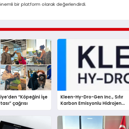
nemli bir platform olarak değerlendirdi.
iye’den “Köpeğini İşe
Kleen-Hy-Dro-Gen Inc., Sıfır
tası” çağrısı
Karbon Emisyonlu Hidrojen
Isıtma Teknolojisinde ISO ve
TSSA Düzenleyici Onaylarını
Aldı