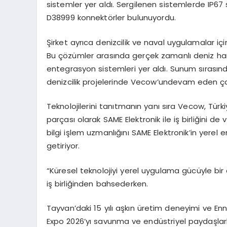
sistemler yer aldı. Sergilenen sistemlerde IP67
D38999 konnektörler bulunuyordu.
Şirket ayrıca denizcilik ve naval uygulamalar içi
Bu çözümler arasında gerçek zamanlı deniz har
entegrasyon sistemleri yer aldı. Sunum sırası
denizcilik projelerinde
Vecow’un
devam eden çal
Teknolojilerini tanıtmanın yanı sıra
Vecow
, Türk
parçası olarak SAME Elektronik ile iş birliğini de 
bilgi işlem uzmanlığını SAME Elektronik’in yerel 
getiriyor.
“Küresel teknolojiyi yerel uygulama gücüyle bir 
iş birliğinden bahsederken.
Tayvan’daki 15 yılı aşkın üretim deneyimi ve
En
Expo 2026’yı savunma ve endüstriyel paydaşlarla