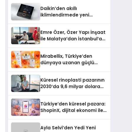
Daikin’den akıllı
iklimlendirmede yeni
dönem: Madoka Plus
Türkiye’de
Emre Özer, Özer Yapı İnşaat
ile Malatya’dan İstanbul’a
Uzanan Başarı Hikâyesi
Yazıyor
Mirabellix, Türkiye’den
dünyaya uzanan güçlü
büyümesini sürdürüyor
Küresel rinoplasti pazarının
2030’da 9,6 milyar dolara
ulaşması bekleniyor
Türkiye’den küresel pazara:
ShopinX, dijital ekonomi ile
gerçek dünya alışverişini bir
araya getirmeyi hedefliyor
Ayla Selvi’den Yedi Yeni