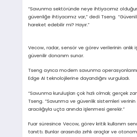
“Savunma sektöründe neye ihtiyacımız olduğunu b
güvenliğe ihtiyacımız var,” dedi
Tseng
. “Güveni
hareket edebilir mi? Hayır.”
Vecow
, radar, sensör ve görev verilerinin anl
güvenilir donanım sunar.
Tseng
ayrıca modern savunma operasyonlarının 
Edge
AI teknolojilerine dayandığını vurguladı.
“Savunma kuruluşları çok hızlı olmalı; gerçek zama
Tseng
. “Savunma ve güvenlik sistemleri verini
aracılığıyla uçta anında işlenmesi gerekir.”
Fuar süresince
Vecow
, görev kritik kullanım sen
tanıttı. Bunlar arasında zırhlı araçlar ve otono