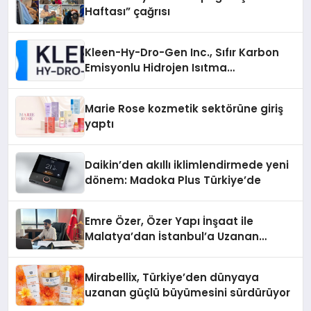
Haftası” çağrısı
Kleen-Hy-Dro-Gen Inc., Sıfır Karbon
Emisyonlu Hidrojen Isıtma
Teknolojisinde ISO ve TSSA
Düzenleyici Onaylarını Aldı
Marie Rose kozmetik sektörüne giriş
yaptı
Daikin’den akıllı iklimlendirmede yeni
dönem: Madoka Plus Türkiye’de
Emre Özer, Özer Yapı İnşaat ile
Malatya’dan İstanbul’a Uzanan
Başarı Hikâyesi Yazıyor
Mirabellix, Türkiye’den dünyaya
uzanan güçlü büyümesini sürdürüyor