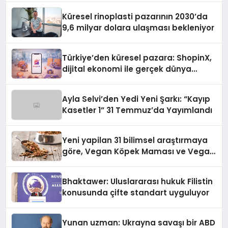
Küresel rinoplasti pazarının 2030’da
9,6 milyar dolara ulaşması bekleniyor
Türkiye’den küresel pazara: ShopinX,
dijital ekonomi ile gerçek dünya
alışverişini bir araya getirmeyi
hedefliyor
Ayla Selvi’den Yedi Yeni Şarkı: “Kayıp
Kasetler 1” 31 Temmuz’da Yayımlandı
Yeni yapilan 31 bilimsel araştırmaya
göre, Vegan Köpek Maması ve Vegan
Kedi Mamasının İyi Sindirildiğini
Ortaya Koydu
Bhaktawer: Uluslararası hukuk Filistin
konusunda çifte standart uyguluyor
Yunan uzman: Ukrayna savaşı bir ABD