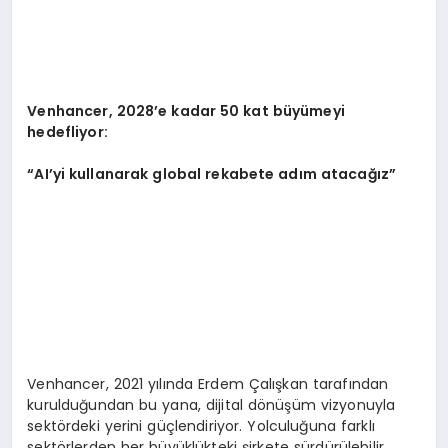
Venhancer, 2028
’
e kadar 50 kat büyümeyi
hedefliyor:
“
AI
’
yi kullanarak global rekabete adım atacağız
”
Venhancer, 2021 yılında Erdem Çalışkan tarafından
kurulduğundan bu yana, dijital dönüşüm vizyonuyla
sektördeki yerini güçlendiriyor. Yolculuğuna farklı
sektörlerden her büyüklükteki şirkete sürdürülebilir