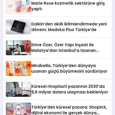
Marie Rose kozmetik sektörüne giriş
yaptı
Daikin’den akıllı iklimlendirmede yeni
dönem: Madoka Plus Türkiye’de
Emre Özer, Özer Yapı İnşaat ile
Malatya’dan İstanbul’a Uzanan
Başarı Hikâyesi Yazıyor
Mirabellix, Türkiye’den dünyaya
uzanan güçlü büyümesini sürdürüyor
Küresel rinoplasti pazarının 2030’da
9,6 milyar dolara ulaşması bekleniyor
Türkiye’den küresel pazara: ShopinX,
dijital ekonomi ile gerçek dünya