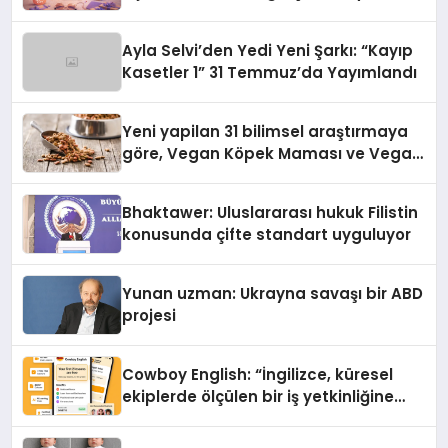
alışverişini bir araya getirmeyi
hedefliyor
Ayla Selvi’den Yedi Yeni Şarkı: “Kayıp
Kasetler 1” 31 Temmuz’da Yayımlandı
Yeni yapilan 31 bilimsel araştırmaya
göre, Vegan Köpek Maması ve Vegan
Kedi Mamasının İyi Sindirildiğini
Ortaya Koydu
Bhaktawer: Uluslararası hukuk Filistin
konusunda çifte standart uyguluyor
Yunan uzman: Ukrayna savaşı bir ABD
projesi
Cowboy English: “İngilizce, küresel
ekiplerde ölçülen bir iş yetkinliğine
dönüşüyor”