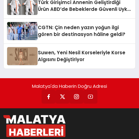
Türk Girişimci Annenin Geliştirdiği
Ürün ABD’de Bebeklerde Güvenli Uyku
Standardına Yeni Bir Bakış Açısı
Getiriyor.
CGTN: Çin neden yazın yoğun ilgi
gören bir destinasyon hâline geldi?
Suwen, Yeni Nesil Korseleriyle Korse
Algısını Değiştiriyor
Malatya'da Haberin Doğru Adresi