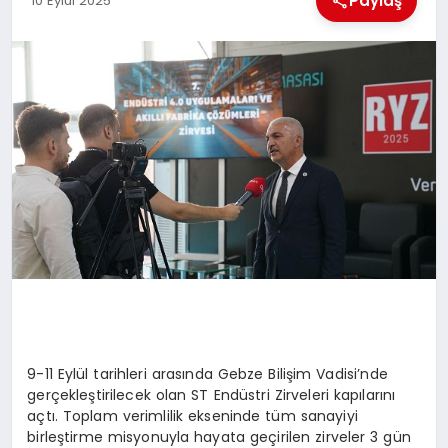
Paylaş
10 Eylül 2025
EKONOMI
MAGAZIN
SAĞLIK
SIYASET
SPOR
TEKNOLOJI
9-11 Eylül tarihleri arasında Gebze Bilişim Vadisi’nde
gerçekleştirilecek olan ST Endüstri Zirveleri kapılarını
açtı. Toplam verimlilik ekseninde tüm sanayiyi
birleştirme misyonuyla hayata geçirilen zirveler 3 gün