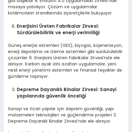
gibi başlıklar 8. Endüstri 4.0 Uygulamaları Zirvesi’nde
masaya yatırılıyor. Çözüm ve uygulamalar
katılımcıların standlarında ziyaretçilerle buluşuyor.
Enerjisini Üreten Fabrikalar
Z
irvesi:
Sürdürülebilirlik ve enerji verimliliği
Güneş enerjisi sistemleri (GES), biyogaz, kojenerasyon,
enerji depolama ve izleme sistemleri gibi sürdürülebilir
çözümler 6. Enerjisini Üreten Fabrikalar Zirvesi’nde ele
alınıyor. Karbon ayak izini azaltan uygulamalar, yeni
nesil enerji yönetimi sistemleri ve finansal teşvikler de
gündeme taşınıyor.
Depreme Dayanıklı Binalar
Z
irvesi: Sanayi
yapılarında güvenlik önceliği
Sanayi ve ticari yapılar için deprem güvenliği, yapı
malzemeleri teknolojileri ve güçlendirme projeleri 3.
Depreme Dayanıklı Binalar Zirvesi’nde ele alınıyor.