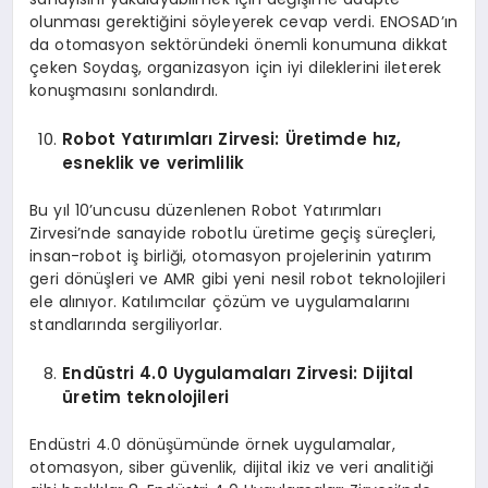
olunması gerektiğini söyleyerek cevap verdi. ENOSAD’ın
da otomasyon sektöründeki önemli konumuna dikkat
çeken Soydaş, organizasyon için iyi dileklerini ileterek
konuşmasını sonlandırdı.
Robot Yatırımları
Z
irvesi:
Ü
retimde hız,
esneklik ve verimlilik
Bu yıl 10’uncusu düzenlenen Robot Yatırımları
Zirvesi’nde sanayide robotlu üretime geçiş süreçleri,
insan-robot iş birliği, otomasyon projelerinin yatırım
geri dönüşleri ve AMR gibi yeni nesil robot teknolojileri
ele alınıyor. Katılımcılar çözüm ve uygulamalarını
standlarında sergiliyorlar.
Endüstri 4.0 Uygulamaları
Z
irvesi
: D
ijital
üretim teknolojileri
Endüstri 4.0 dönüşümünde örnek uygulamalar,
otomasyon, siber güvenlik, dijital ikiz ve veri analitiği