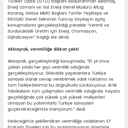
Ticaret Odası (GTO) Başkanı Abdurrahman Aslantaş,
Enerji Uzmanı ve Vat Enerji Genel Müdürü Altuğ
Karataş, Gebze MMO Başkanı Tanfer Yeşiltepe ve
ENOSAD Genel Sekreteri Tuncay Soydaş’ın açılış
konuşmalarını gerçekleştirdiği panelde “Verimli ve
Sürdürülebilir Üretim için Enerji, Otomasyon,
Dijitalizasyon” başlığı ele alındı.
Akbayrak, verimliliğe dikkat çekti
Akbayrak, gerçekleştirdiği konuşmada, “10 yıl önce
çıkılan yolda her şeyi verimlilik odağında
gerçekleştiriyoruz. Globalde yaşananlara Türkiye
sanayisi olarak cevap verebilmek odak noktamız ve
tüm faaliyetlerimizi bu doğrultuda sürdürüyoruz. Artık
fabrikaların tüm çalışmaları verimlilik odağında. Hayata
geçirildiğinde çok yüksek çok yüksek maliyetleri
olmayan bu yatırımlarla Türkiye sanayisini
güçlendireceğimize inanıyorum.” dedi.
Geleceğimizi şekillendiren verimliliğe odaklanan ST
Endüstri Zirveleri için bu organizasyonun önemine