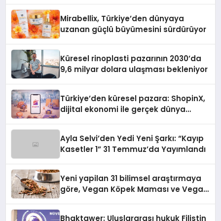
Başarı Hikâyesi Yazıyor
Mirabellix, Türkiye’den dünyaya
uzanan güçlü büyümesini sürdürüyor
Küresel rinoplasti pazarının 2030’da
9,6 milyar dolara ulaşması bekleniyor
Türkiye’den küresel pazara: ShopinX,
dijital ekonomi ile gerçek dünya
alışverişini bir araya getirmeyi
hedefliyor
Ayla Selvi’den Yedi Yeni Şarkı: “Kayıp
Kasetler 1” 31 Temmuz’da Yayımlandı
Yeni yapilan 31 bilimsel araştırmaya
göre, Vegan Köpek Maması ve Vegan
Kedi Mamasının İyi Sindirildiğini
Ortaya Koydu
Bhaktawer: Uluslararası hukuk Filistin