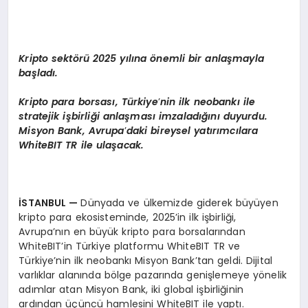
Kripto sekt
ö
rü 2025 yılına
ö
nemli bir anlaşmayla
başladı.
K
ripto para borsas
ı, Türkiye
’
nin ilk neobankı ile
stratejik işbirliği anlaş
mas
ı imzaladığını duyurdu.
Misyon Bank, Avrupa
’
daki bireysel yatırımcı
lara
White
BIT TR ile ulaşacak.
İSTANBUL
—
Dünyada ve ülkemizde giderek büyüyen
kripto para ekosisteminde, 2025’in ilk işbirliği,
Avrupa’nın en büyük kripto para borsalarından
WhiteBIT’in Türkiye platformu WhiteBIT TR ve
Türkiye’nin ilk neobankı Misyon Bank’tan geldi. Dijital
varlıklar alanında bölge pazarında genişlemeye yönelik
adımlar atan Misyon Bank, iki global işbirliğinin
ardından üçüncü hamlesini WhiteBIT ile yaptı.