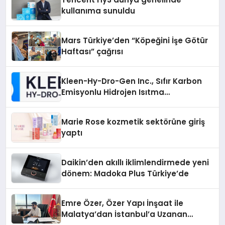
kullanıma sunuldu
Mars Türkiye’den “Köpeğini İşe Götür
Haftası” çağrısı
Kleen-Hy-Dro-Gen Inc., Sıfır Karbon
Emisyonlu Hidrojen Isıtma
Teknolojisinde ISO ve TSSA
Düzenleyici Onaylarını Aldı
Marie Rose kozmetik sektörüne giriş
yaptı
Daikin’den akıllı iklimlendirmede yeni
dönem: Madoka Plus Türkiye’de
Emre Özer, Özer Yapı İnşaat ile
Malatya’dan İstanbul’a Uzanan