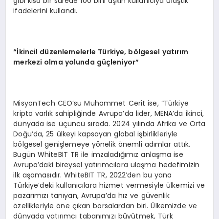
gibi kısa bir sürede 100 bini aşkın kullanıcıya ulaştık”
ifadelerini kullandı.
“
İkincil düzenlemelerle Türkiye, b
ö
lgesel yatırım
merkezi olma yolunda güçleniyor”
MisyonTech CEO’su Muhammet Cerit ise, “Türkiye
kripto varlık sahipliğinde Avrupa’da lider, MENA’da ikinci,
dünyada ise üçüncü sırada. 2024 yılında Afrika ve Orta
Doğu’da, 25 ülkeyi kapsayan global işbirlikleriyle
bölgesel genişlemeye yönelik önemli adımlar attık.
Bugün WhiteBIT TR ile imzaladığımız anlaşma ise
Avrupa’daki bireysel yatırımcılara ulaşma hedefimizin
ilk aşamasıdır. WhiteBIT TR, 2022’den bu yana
Türkiye’deki kullanıcılara hizmet vermesiyle ülkemizi ve
pazarımızı tanıyan, Avrupa’da hız ve güvenlik
özellikleriyle öne çıkan borsalardan biri. Ülkemizde ve
dünyada yatırımcı tabanımızı büyütmek, Türk