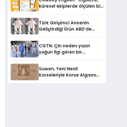
küresel ekiplerde ölçülen bir
iş yetkinliğine dönüşüyor”
Türk Girişimci Annenin
Geliştirdiği Ürün ABD’de
Bebeklerde Güvenli Uyku
Standardına Yeni Bir Bakış
CGTN: Çin neden yazın
Açısı Getiriyor.
yoğun ilgi gören bir
destinasyon hâline geldi?
Suwen, Yeni Nesil
Korseleriyle Korse Algısını
Değiştiriyor