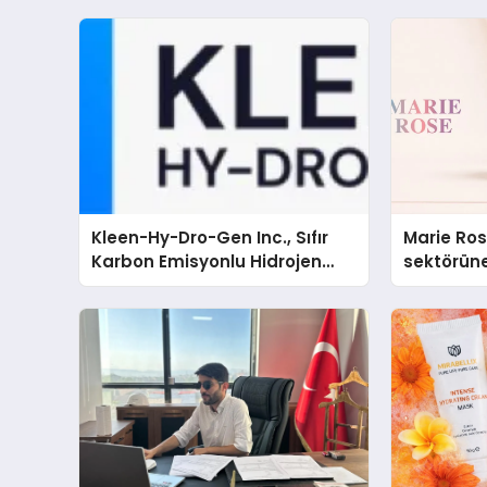
Kleen-Hy-Dro-Gen Inc., Sıfır
Marie Ro
Karbon Emisyonlu Hidrojen
sektörüne
Isıtma Teknolojisinde ISO ve
TSSA Düzenleyici Onaylarını
Aldı