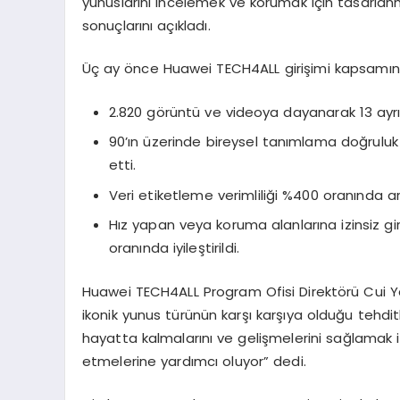
yunuslarını incelemek ve korumak için tasarlan
sonuçlarını açıkladı.
Üç ay önce Huawei TECH4ALL girişimi kapsamınd
2.820 görüntü ve videoya dayanarak 13 ayrı
90’ın üzerinde bireysel tanımlama doğruluk
etti.
Veri etiketleme verimliliği %400 oranında artı
Hız yapan veya koruma alanlarına izinsiz g
oranında iyileştirildi.
Huawei TECH4ALL Program Ofisi Direktörü Cui Ya
ikonik yunus türünün karşı karşıya olduğu tehd
hayatta kalmalarını ve gelişmelerini sağlamak 
etmelerine yardımcı oluyor” dedi.