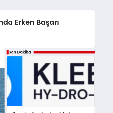
da Erken Başarı
Son Dakika