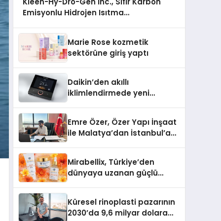
Kleen-Hy-Dro-Gen Inc., Sıfır Karbon
Emisyonlu Hidrojen Isıtma
Teknolojisinde ISO ve TSSA Düzenleyici
Onaylarını Aldı
Marie Rose kozmetik
sektörüne giriş yaptı
Daikin’den akıllı
iklimlendirmede yeni
dönem: Madoka Plus
Türkiye’de
Emre Özer, Özer Yapı İnşaat
ile Malatya’dan İstanbul’a
Uzanan Başarı Hikâyesi
Yazıyor
Mirabellix, Türkiye’den
dünyaya uzanan güçlü
büyümesini sürdürüyor
Küresel rinoplasti pazarının
2030’da 9,6 milyar dolara