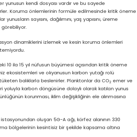
Her yunusun kendi dosyası vardır ve bu sayede
irler. Koruma önlemlerinin formüle edilmesinde kritik öneme
r yunusların sayısını, dağılımını, yaş yapısını, üreme
 görebiliyor.
syon dinamiklerini izlemek ve kesin koruma önlemleri
retemiyordu.
i 10 ila 15 yıl nüfusun büyümesi açısından kritik öneme
eniz ekosistemleri ve okyanusun karbon yutağı rolü
üketen balıklarla beslenirler. Planktonlar da CO
emer ve
2
iri yoluyla karbon döngüsüne dolaylı olarak katılan yunus
lüğünün korunması, iklim değişikliğinin ele alınmasına
az istasyonundan oluşan 5G-A ağı, körfez alanının 330
ma bölgelerinin kesintisiz bir şekilde kapsama altına