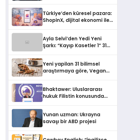
ulaşması bekleniyor
Türkiye’den küresel pazara:
ShopinX, dijital ekonomi ile
gerçek dünya alışverişini bir
araya getirmeyi hedefliyor
Ayla Selvi’den Yedi Yeni
Şarkı: “Kayıp Kasetler 1” 31
Temmuz’da Yayımlandı
Yeni yapilan 31 bilimsel
araştırmaya göre, Vegan
Köpek Maması ve Vegan
Kedi Mamasının İyi
Bhaktawer: Uluslararası
Sindirildiğini Ortaya Koydu
hukuk Filistin konusunda
çifte standart uyguluyor
Yunan uzman: Ukrayna
savaşı bir ABD projesi
Cowboy English: “İngilizce,