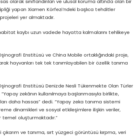
sas olarak sınıflandırılan ve ulusal koruma altında olan bir
ipliği yapan Xiamen Körfezi’ndeki başlıca tehditler
 projeleri yer almaktadır.
 ve habitat kaybı uzun vadede hayatta kalmalarını tehlikeye
şinografi Enstitüsü ve China Mobile ortaklığındaki proje,
arak hayvanları tek tek tanımlayabilen bir özellik tanıma
Oşinografi Enstitüsü Denizde Nesli Tükenmekte Olan Türler
 “Yapay zekânın kullanılmaya başlanmasıyla birlikte,
aları daha hassas” dedi. “Yapay zeka tanıma sistemi
e dinamikleri ve sosyal etkileşimlere ilişkin veriler,
ir temel oluşturmaktadır.”
çıkarım ve tanıma, sırt yüzgeci görüntüsü kırpma, veri