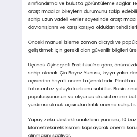
sınıflandırma ve bulutta görüntüleme sağlar. 
araştırmacılar bireylerin durumunu takip edebil
sahip uzun vadeli veriler sayesinde araştırmacıla
davranışlarını ve karşı karşıya oldukları tehditleri
Önceki manuel izleme zaman alıcıydı ve popüla
geliştirmek için gerekli olan güvenilir bilgileri ü
Üçüncü Oşinografi Enstitüsü’ne göre, önümüzdek
sahip olacak. Çin Beyaz Yunusu, kıyıya yakın d
açısından hayati önem taşımaktadır. Plankton t
fotosentez yoluyla karbonu sabitler. Besin zinc
popülasyonunun ve okyanus ekosisteminin bütün
yardımcı olmak açısından kritik öneme sahiptir.
Yapay zeka destekli analizlerin yanı sıra, 10 b
kilometrekarelik kısmını kapsayarak önemli koru
alınmasını sağlıyor.