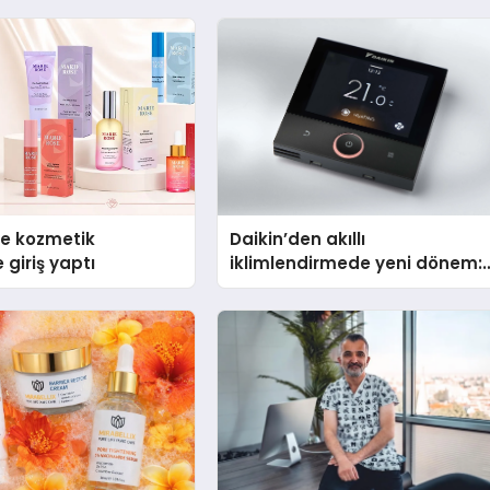
se kozmetik
Daikin’den akıllı
 giriş yaptı
iklimlendirmede yeni dönem:
Madoka Plus Türkiye’de