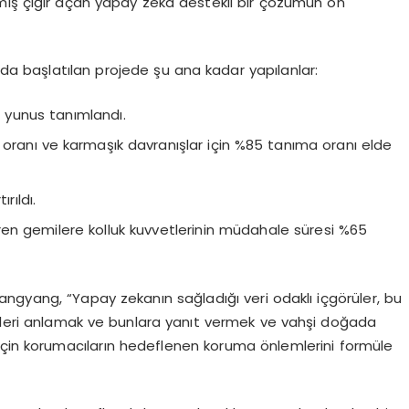
mış çığır açan yapay zeka destekli bir çözümün ön
a başlatılan projede şu ana kadar yapılanlar:
 yunus tanımlandı.
 oranı ve karmaşık davranışlar için %85 tanıma oranı elde
rıldı.
iren gemilere kolluk kuvvetlerinin müdahale süresi %65
ngyang, “Yapay zekanın sağladığı veri odaklı içgörüler, bu
itleri anlamak ve bunlara yanıt vermek ve vahşi doğada
için korumacıların hedeflenen koruma önlemlerini formüle