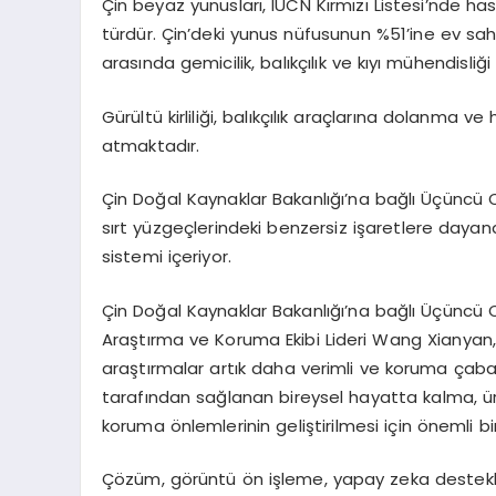
Çin beyaz yunusları, IUCN Kırmızı Listesi’nde has
türdür. Çin’deki yunus nüfusunun %51’ine ev sah
arasında gemicilik, balıkçılık ve kıyı mühendisliği
Gürültü kirliliği, balıkçılık araçlarına dolanma
atmaktadır.
Çin Doğal Kaynaklar Bakanlığı’na bağlı Üçüncü O
sırt yüzgeçlerindeki benzersiz işaretlere dayan
sistemi içeriyor.
Çin Doğal Kaynaklar Bakanlığı’na bağlı Üçüncü 
Araştırma ve Koruma Ekibi Lideri Wang Xianyan,
araştırmalar artık daha verimli ve koruma çab
tarafından sağlanan bireysel hayatta kalma, ürem
koruma önlemlerinin geliştirilmesi için önemli b
Çözüm, görüntü ön işleme, yapay zeka destekli 