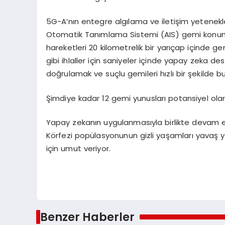
5G-A’nın entegre algılama ve iletişim yetenekler
Otomatik Tanımlama Sistemi (AIS) gemi konumla
hareketleri 20 kilometrelik bir yarıçap içinde gerç
gibi ihlaller için saniyeler içinde yapay zeka deste
doğrulamak ve suçlu gemileri hızlı bir şekilde bul
Şimdiye kadar 12 gemi yunusları potansiyel olara
Yapay zekanın uygulanmasıyla birlikte devam e
Körfezi popülasyonunun gizli yaşamları yavaş
için umut veriyor.
Benzer Haberler