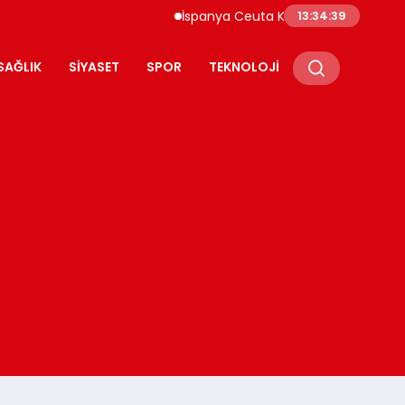
İspanya Ceuta Kıyıları Yüzlerce Göçmen Akını
13:34:40
SAĞLIK
SIYASET
SPOR
TEKNOLOJI