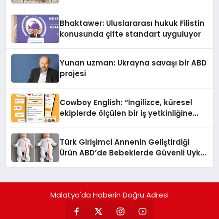
Kedi Mamasının İyi Sindirildiğini
Ortaya Koydu
Bhaktawer: Uluslararası hukuk Filistin
konusunda çifte standart uyguluyor
Yunan uzman: Ukrayna savaşı bir ABD
projesi
Cowboy English: “İngilizce, küresel
ekiplerde ölçülen bir iş yetkinliğine
dönüşüyor”
Türk Girişimci Annenin Geliştirdiği
Ürün ABD’de Bebeklerde Güvenli Uyku
Standardına Yeni Bir Bakış Açısı
Getiriyor.
Malatya'da Haberin Doğru Adresi