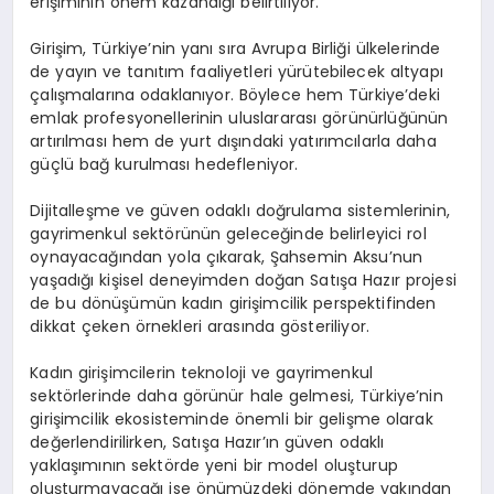
erişiminin önem kazandığı belirtiliyor.
Girişim, Türkiye’nin yanı sıra Avrupa Birliği ülkelerinde
de yayın ve tanıtım faaliyetleri yürütebilecek altyapı
çalışmalarına odaklanıyor. Böylece hem Türkiye’deki
emlak profesyonellerinin uluslararası görünürlüğünün
artırılması hem de yurt dışındaki yatırımcılarla daha
güçlü bağ kurulması hedefleniyor.
Dijitalleşme ve güven odaklı doğrulama sistemlerinin,
gayrimenkul sektörünün geleceğinde belirleyici rol
oynayacağından yola çıkarak, Şahsemin Aksu’nun
yaşadığı kişisel deneyimden doğan Satışa Hazır projesi
de bu dönüşümün kadın girişimcilik perspektifinden
dikkat çeken örnekleri arasında gösteriliyor.
Kadın girişimcilerin teknoloji ve gayrimenkul
sektörlerinde daha görünür hale gelmesi, Türkiye’nin
girişimcilik ekosisteminde önemli bir gelişme olarak
değerlendirilirken, Satışa Hazır’ın güven odaklı
yaklaşımının sektörde yeni bir model oluşturup
oluşturmayacağı ise önümüzdeki dönemde yakından