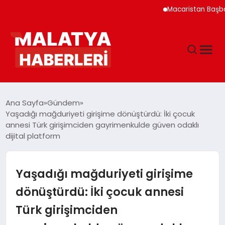
Macaristan Başbakanı D
ANASAYFA
Ana Sayfa
Gündem
Yaşadığı mağduriyeti girişime dönüştürdü: İki çocuk
annesi Türk girişimciden gayrimenkulde güven odaklı
GÜNDEM
dijital platform
DÜNYA
Yaşadığı mağduriyeti girişime
EĞITIM
dönüştürdü: İki çocuk annesi
Türk girişimciden
EKONOMI