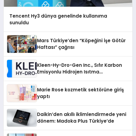
Tencent Hy3 dünya genelinde kullanıma
sunuldu
Mars Türkiye’den “Köpeğini İşe Götür
Haftası” çağrısı
Kleen-Hy-Dro-Gen Inc., Sıfır Karbon
Emisyonlu Hidrojen Isıtma
Teknolojisinde ISO ve TSSA
Düzenleyici Onaylarını Aldı
Marie Rose kozmetik sektörüne giriş
yaptı
Daikin’den akıllı iklimlendirmede yeni
dönem: Madoka Plus Türkiye’de