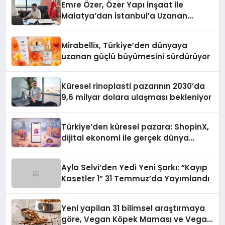
Emre Özer, Özer Yapı İnşaat ile
Malatya’dan İstanbul’a Uzanan
Başarı Hikâyesi Yazıyor
Mirabellix, Türkiye’den dünyaya
uzanan güçlü büyümesini sürdürüyor
Küresel rinoplasti pazarının 2030’da
9,6 milyar dolara ulaşması bekleniyor
Türkiye’den küresel pazara: ShopinX,
dijital ekonomi ile gerçek dünya
alışverişini bir araya getirmeyi
hedefliyor
Ayla Selvi’den Yedi Yeni Şarkı: “Kayıp
Kasetler 1” 31 Temmuz’da Yayımlandı
Yeni yapilan 31 bilimsel araştırmaya
göre, Vegan Köpek Maması ve Vegan