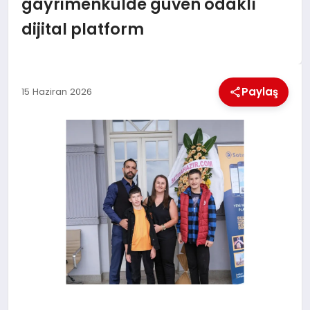
gayrimenkulde güven odaklı
dijital platform
MAGAZIN
SAĞLIK
Paylaş
15 Haziran 2026
SIYASET
SPOR
TEKNOLOJI