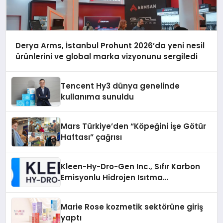
Derya Arms, İstanbul Prohunt 2026’da yeni nesil
ürünlerini ve global marka vizyonunu sergiledi
Tencent Hy3 dünya genelinde
kullanıma sunuldu
Mars Türkiye’den “Köpeğini İşe Götür
Haftası” çağrısı
Kleen-Hy-Dro-Gen Inc., Sıfır Karbon
Emisyonlu Hidrojen Isıtma
Teknolojisinde ISO ve TSSA
Düzenleyici Onaylarını Aldı
Marie Rose kozmetik sektörüne giriş
yaptı