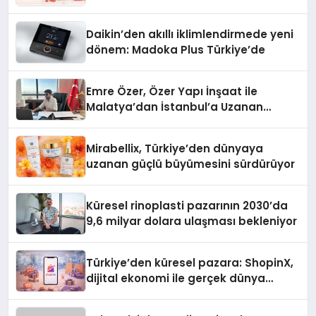
Daikin’den akıllı iklimlendirmede yeni
dönem: Madoka Plus Türkiye’de
Emre Özer, Özer Yapı İnşaat ile
Malatya’dan İstanbul’a Uzanan
Başarı Hikâyesi Yazıyor
Mirabellix, Türkiye’den dünyaya
uzanan güçlü büyümesini sürdürüyor
Küresel rinoplasti pazarının 2030’da
9,6 milyar dolara ulaşması bekleniyor
Türkiye’den küresel pazara: ShopinX,
dijital ekonomi ile gerçek dünya
alışverişini bir araya getirmeyi
hedefliyor