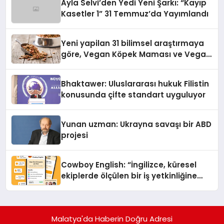
Ayla Selvi’den Yedi Yeni Şarkı: “Kayıp
Kasetler 1” 31 Temmuz’da Yayımlandı
Yeni yapilan 31 bilimsel araştırmaya
göre, Vegan Köpek Maması ve Vegan
Kedi Mamasının İyi Sindirildiğini
Ortaya Koydu
Bhaktawer: Uluslararası hukuk Filistin
konusunda çifte standart uyguluyor
Yunan uzman: Ukrayna savaşı bir ABD
projesi
Cowboy English: “İngilizce, küresel
ekiplerde ölçülen bir iş yetkinliğine
dönüşüyor”
Malatya'da Haberin Doğru Adresi