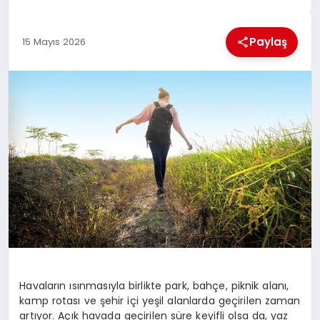
EKONOMI
Paylaş
15 Mayıs 2026
MAGAZIN
SAĞLIK
SIYASET
SPOR
TEKNOLOJI
Havaların ısınmasıyla birlikte park, bahçe, piknik alanı,
kamp rotası ve şehir içi yeşil alanlarda geçirilen zaman
artıyor. Açık havada geçirilen süre keyifli olsa da, yaz