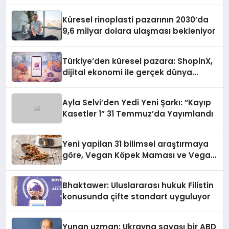
Küresel rinoplasti pazarının 2030’da
9,6 milyar dolara ulaşması bekleniyor
Türkiye’den küresel pazara: ShopinX,
dijital ekonomi ile gerçek dünya
alışverişini bir araya getirmeyi
hedefliyor
Ayla Selvi’den Yedi Yeni Şarkı: “Kayıp
Kasetler 1” 31 Temmuz’da Yayımlandı
Yeni yapilan 31 bilimsel araştırmaya
göre, Vegan Köpek Maması ve Vegan
Kedi Mamasının İyi Sindirildiğini
Ortaya Koydu
Bhaktawer: Uluslararası hukuk Filistin
konusunda çifte standart uyguluyor
Yunan uzman: Ukrayna savaşı bir ABD