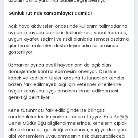
azaltılmasına yardımcı olabileceğini belirtiyor.
Günlük rutinde tamamlayıcı adımlar
Açık hava aktiviteleri öncesinde kullanım talimatlarına
uygun koruyucu ürünlerin kullanılması; vücut kontrolü,
uygun kıyafet seçimi ve riskli alanlarla teması azaltma
gibi temel önlemleri destekleyici adımlar arasında
gösteriliyor.
Uzmanlar ayrıca evcil hayvanların da açık alan
dönüşlerinde kontrol edilmesini öneriyor. Özellikle
köpek ve kedilerin tüyleri arasına tutunabilen keneler
bazen fark edilmeyebildiği için veteriner önerilerine
uygun koruyucu uygulamaların ihmal edilmemesi
gerektiği belirtiliyor.
Kene tutunması fark edildiğinde ise bilinçsiz
müdahalelerden kaçınılması önem taşıyor. Halk Sağlığı
Genel Müdürlüğü bilgilendirmelerinde, kenelerin çıplak
elle ezilmemesi gerektiği ve kolonya, yağ ya da sigara
gibi yöntemlerin uygulanmasının risk oluşturabileceği