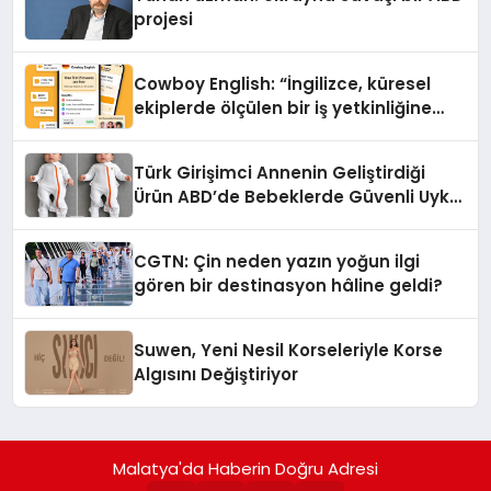
projesi
Cowboy English: “İngilizce, küresel
ekiplerde ölçülen bir iş yetkinliğine
dönüşüyor”
Türk Girişimci Annenin Geliştirdiği
Ürün ABD’de Bebeklerde Güvenli Uyku
Standardına Yeni Bir Bakış Açısı
Getiriyor.
CGTN: Çin neden yazın yoğun ilgi
gören bir destinasyon hâline geldi?
Suwen, Yeni Nesil Korseleriyle Korse
Algısını Değiştiriyor
Malatya'da Haberin Doğru Adresi