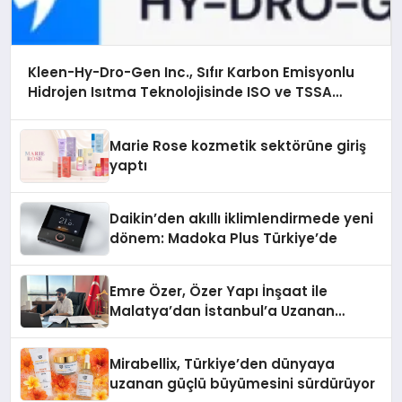
Kleen-Hy-Dro-Gen Inc., Sıfır Karbon Emisyonlu
Hidrojen Isıtma Teknolojisinde ISO ve TSSA
Düzenleyici Onaylarını Aldı
Marie Rose kozmetik sektörüne giriş
yaptı
Daikin’den akıllı iklimlendirmede yeni
dönem: Madoka Plus Türkiye’de
Emre Özer, Özer Yapı İnşaat ile
Malatya’dan İstanbul’a Uzanan
Başarı Hikâyesi Yazıyor
Mirabellix, Türkiye’den dünyaya
uzanan güçlü büyümesini sürdürüyor