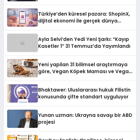
Türkiye’den küresel pazara: ShopinX,
dijital ekonomi ile gerçek dünya
alışverişini bir araya getirmeyi
hedefliyor
Ayla Selvi’den Yedi Yeni Şarkı: “Kayıp
Kasetler 1” 31 Temmuz’da Yayımlandı
Yeni yapilan 31 bilimsel araştırmaya
göre, Vegan Köpek Maması ve Vegan
Kedi Mamasının İyi Sindirildiğini
Ortaya Koydu
Bhaktawer: Uluslararası hukuk Filistin
konusunda çifte standart uyguluyor
Yunan uzman: Ukrayna savaşı bir ABD
projesi