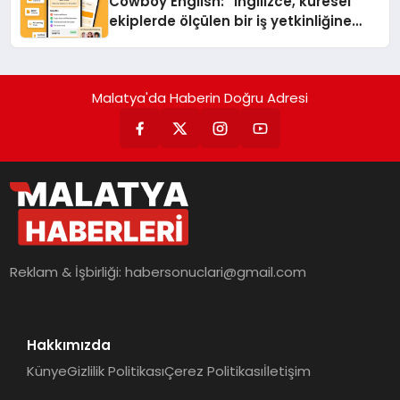
Cowboy English: “İngilizce, küresel
ekiplerde ölçülen bir iş yetkinliğine
dönüşüyor”
Malatya'da Haberin Doğru Adresi
Reklam & İşbirliği:
habersonuclari@gmail.com
Hakkımızda
Künye
Gizlilik Politikası
Çerez Politikası
İletişim