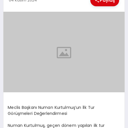
Paylaş
04 Kasım 2024
EKONOMI
MAGAZIN
SAĞLIK
SIYASET
SPOR
TEKNOLOJI
Meclis Başkanı Numan Kurtulmuş’un İlk Tur
Görüşmeleri Değerlendirmesi
Numan Kurtulmuş, geçen dönem yapılan ilk tur