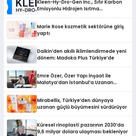
Kleen-Hy-Dro-Gen Inc., Sıfır Karbon
Emisyonlu Hidrojen Isıtma
Teknolojisinde ISO ve TSSA
Düzenleyici Onaylarını Aldı
Marie Rose kozmetik sektörüne giriş
yaptı
Daikin’den akıllı iklimlendirmede yeni
dönem: Madoka Plus Türkiye’de
Emre Özer, Özer Yapı İnşaat ile
Malatya’dan İstanbul’a Uzanan
Başarı Hikâyesi Yazıyor
Mirabellix, Türkiye’den dünyaya
uzanan güçlü büyümesini sürdürüyor
Küresel rinoplasti pazarının 2030’da
9,6 milyar dolara ulaşması bekleniyor