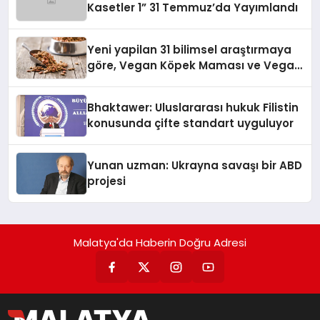
Kasetler 1” 31 Temmuz’da Yayımlandı
Yeni yapilan 31 bilimsel araştırmaya
göre, Vegan Köpek Maması ve Vegan
Kedi Mamasının İyi Sindirildiğini
Ortaya Koydu
Bhaktawer: Uluslararası hukuk Filistin
konusunda çifte standart uyguluyor
Yunan uzman: Ukrayna savaşı bir ABD
projesi
Malatya'da Haberin Doğru Adresi