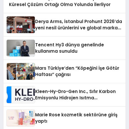
Küresel Çözüm Ortağı Olma Yolunda İlerliyor
Derya Arms, İstanbul Prohunt 2026’da
yeni nesil ürünlerini ve global marka
vizyonunu sergiledi
Tencent Hy3 dünya genelinde
kullanıma sunuldu
Mars Türkiye’den “Köpeğini İşe Götür
Haftası” çağrısı
Kleen-Hy-Dro-Gen Inc., Sıfır Karbon
Emisyonlu Hidrojen Isıtma
Teknolojisinde ISO ve TSSA
Düzenleyici Onaylarını Aldı
Marie Rose kozmetik sektörüne giriş
yaptı