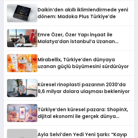
Daikin’den akıllı iklimlendirmede yeni
dönem: Madoka Plus Türkiye’de
Emre Özer, Özer Yapı İnşaat ile
Malatya’dan İstanbul’a Uzanan
Başarı Hikâyesi Yazıyor
Mirabellix, Türkiye’den dünyaya
uzanan güçlü büyümesini sürdürüyor
Küresel rinoplasti pazarının 2030’da
9,6 milyar dolara ulaşması bekleniyor
Türkiye’den küresel pazara: ShopinX,
dijital ekonomi ile gerçek dünya
alışverişini bir araya getirmeyi
hedefliyor
Ayla Selvi’den Yedi Yeni Şarkı: “Kayıp