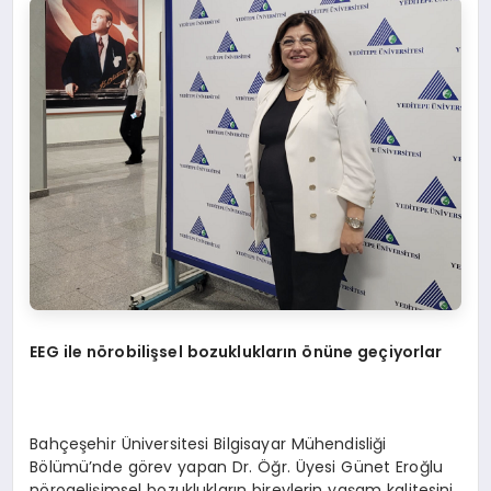
EEG
ile n
ö
robilişsel bozuklukların
ö
nüne geçiyorlar
Bahçeşehir Üniversitesi Bilgisayar Mühendisliği
Bölümü’nde görev yapan Dr. Öğr. Üyesi Günet Eroğlu
nörogelişimsel bozuklukların bireylerin yaşam kalitesini