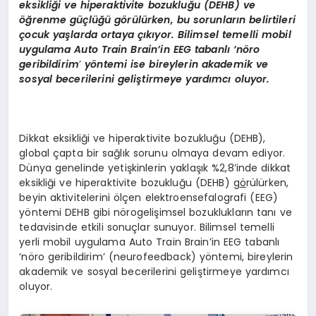
eksikliği ve hiperaktivite bozukluğu (DEHB) ve
öğrenme güçlüğü g
ö
rülürken, bu sorunların belirtileri
çocuk yaşlarda ortaya çıkıyor. Bilimsel temelli mobil
uygulama Auto Train Brain’in EEG tabanlı ‘n
ö
ro
geribildirim
’
y
ö
ntemi ise bireylerin akademik ve
sosyal becerilerini geliştirmeye yardımcı oluyor.
Dikkat eksikliği ve hiperaktivite bozukluğu (DEHB),
global çapta bir sağlık sorunu olmaya devam ediyor.
Dünya genelinde yetişkinlerin yaklaşık %2,8’inde dikkat
eksikliği ve hiperaktivite bozukluğu (DEHB) g
ö
rülürken,
beyin aktivitelerini ölçen elektroensefalografi (EEG)
yöntemi DEHB gibi nörogelişimsel bozuklukların tanı ve
tedavisinde etkili sonuçlar sunuyor. Bilimsel temelli
yerli mobil uygulama Auto Train Brain’in EEG tabanlı
‘nöro geribildirim’ (neurofeedback) yöntemi, bireylerin
akademik ve sosyal becerilerini geliştirmeye yardımcı
oluyor.