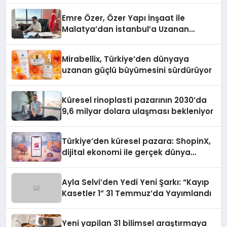
Emre Özer, Özer Yapı İnşaat ile
Malatya’dan İstanbul’a Uzanan
Başarı Hikâyesi Yazıyor
Mirabellix, Türkiye’den dünyaya
uzanan güçlü büyümesini sürdürüyor
Küresel rinoplasti pazarının 2030’da
9,6 milyar dolara ulaşması bekleniyor
Türkiye’den küresel pazara: ShopinX,
dijital ekonomi ile gerçek dünya
alışverişini bir araya getirmeyi
hedefliyor
Ayla Selvi’den Yedi Yeni Şarkı: “Kayıp
Kasetler 1” 31 Temmuz’da Yayımlandı
Yeni yapilan 31 bilimsel araştırmaya