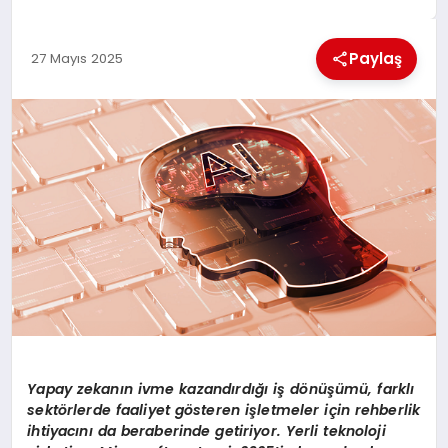
EKONOMI
Paylaş
27 Mayıs 2025
MAGAZIN
SAĞLIK
SIYASET
SPOR
TEKNOLOJI
Yapay zekanın ivme kazandırdığı iş d
ö
nüşümü, farklı
sekt
ö
rlerde faaliyet g
ö
steren i
şletmeler için rehberlik
ihtiyacını da beraberinde getiriyor. Yerli teknoloji