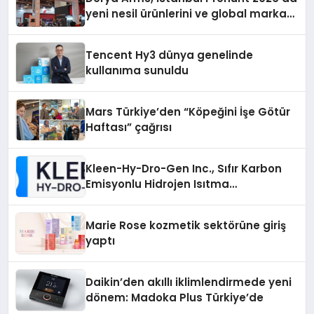
yeni nesil ürünlerini ve global marka
vizyonunu sergiledi
Tencent Hy3 dünya genelinde
kullanıma sunuldu
Mars Türkiye’den “Köpeğini İşe Götür
Haftası” çağrısı
Kleen-Hy-Dro-Gen Inc., Sıfır Karbon
Emisyonlu Hidrojen Isıtma
Teknolojisinde ISO ve TSSA
Düzenleyici Onaylarını Aldı
Marie Rose kozmetik sektörüne giriş
yaptı
Daikin’den akıllı iklimlendirmede yeni
dönem: Madoka Plus Türkiye’de