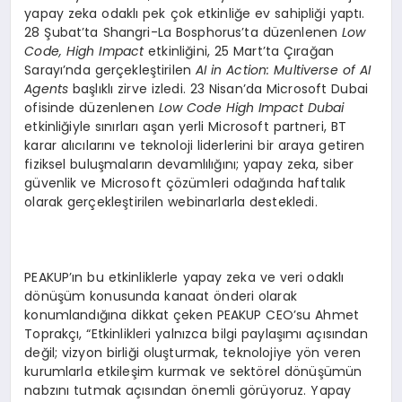
yapay zeka odaklı pek çok etkinliğe ev sahipliği yaptı.
28 Şubat’ta Shangri-La Bosphorus’ta düzenlenen
Low
Code, High Impact
etkinliğini, 25 Mart’ta Çırağan
Sarayı’nda gerçekleştirilen
AI in Action: Multiverse of AI
Agents
başlıklı zirve izledi. 23 Nisan’da Microsoft Dubai
ofisinde düzenlenen
Low Code High Impact Dubai
etkinliğiyle sınırları aşan yerli Microsoft partneri, BT
karar alıcılarını ve teknoloji liderlerini bir araya getiren
fiziksel buluşmaların devamlılığını; yapay zeka, siber
güvenlik ve Microsoft çözümleri odağında haftalık
olarak gerçekleştirilen webinarlarla destekledi.
PEAKUP’ın bu etkinliklerle yapay zeka ve veri odaklı
dönüşüm konusunda kanaat önderi olarak
konumlandığına dikkat çeken PEAKUP CEO’su Ahmet
Toprakçı, “Etkinlikleri yalnızca bilgi paylaşımı açısından
değil; vizyon birliği oluşturmak, teknolojiye yön veren
kurumlarla etkileşim kurmak ve sektörel dönüşümün
nabzını tutmak açısından önemli görüyoruz. Yapay