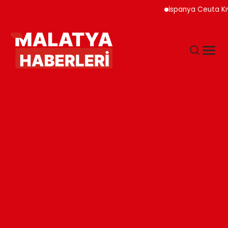
İspanya Ceuta Kıyıları