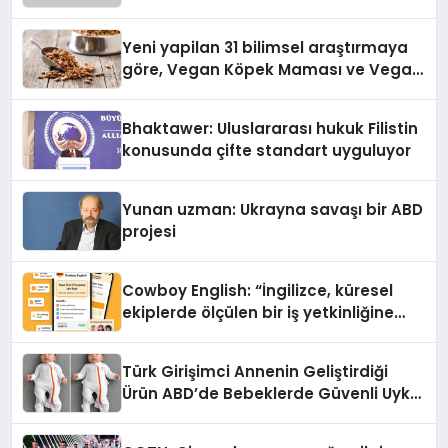
Yeni yapilan 31 bilimsel araştırmaya
göre, Vegan Köpek Maması ve Vegan
Kedi Mamasının İyi Sindirildiğini
Ortaya Koydu
Bhaktawer: Uluslararası hukuk Filistin
konusunda çifte standart uyguluyor
Yunan uzman: Ukrayna savaşı bir ABD
projesi
Cowboy English: “İngilizce, küresel
ekiplerde ölçülen bir iş yetkinliğine
dönüşüyor”
Türk Girişimci Annenin Geliştirdiği
Ürün ABD’de Bebeklerde Güvenli Uyku
Standardına Yeni Bir Bakış Açısı
Getiriyor.