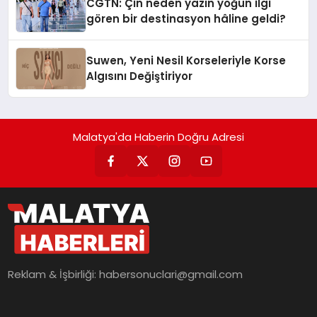
CGTN: Çin neden yazın yoğun ilgi
gören bir destinasyon hâline geldi?
Suwen, Yeni Nesil Korseleriyle Korse
Algısını Değiştiriyor
Malatya'da Haberin Doğru Adresi
Reklam & İşbirliği:
habersonuclari@gmail.com