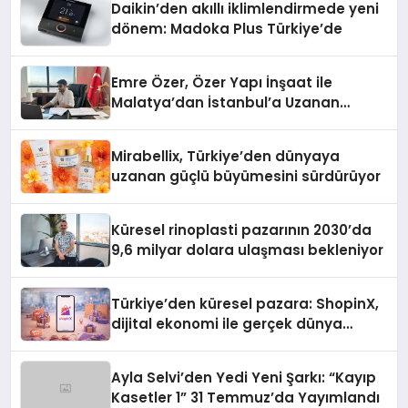
Daikin’den akıllı iklimlendirmede yeni
dönem: Madoka Plus Türkiye’de
Emre Özer, Özer Yapı İnşaat ile
Malatya’dan İstanbul’a Uzanan
Başarı Hikâyesi Yazıyor
Mirabellix, Türkiye’den dünyaya
uzanan güçlü büyümesini sürdürüyor
Küresel rinoplasti pazarının 2030’da
9,6 milyar dolara ulaşması bekleniyor
Türkiye’den küresel pazara: ShopinX,
dijital ekonomi ile gerçek dünya
alışverişini bir araya getirmeyi
hedefliyor
Ayla Selvi’den Yedi Yeni Şarkı: “Kayıp
Kasetler 1” 31 Temmuz’da Yayımlandı