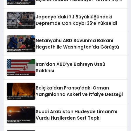
Yalvarıyorlar’
Japonya’daki 7,1 Büyüklüğündeki
Depremde Can Kaybı 35’e Yükseldi
Netanyahu ABD Savunma Bakanı
Hegseth ile Washington’da Görüştü
İran’dan ABD’ye Bahreyn Üssü
Saldırısı
Belçika’dan Fransa’daki Orman
Yangınlarına Askeri ve İtfaiye Desteği
Suudi Arabistan Hudeyde Limanı’nı
Vurdu Husilerden Sert Tepki