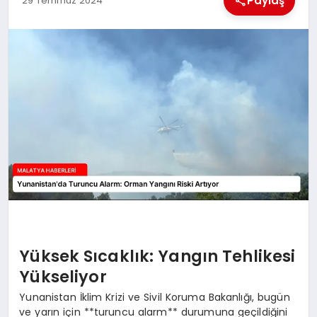
Paylaş
29 Temmuz 2024
EKONOMI
MAGAZIN
SAĞLIK
SIYASET
SPOR
TEKNOLOJI
Yüksek Sıcaklık: Yangın Tehlikesi
Yükseliyor
Yunanistan İklim Krizi ve Sivil Koruma Bakanlığı, bugün
ve yarın için **turuncu alarm** durumuna geçildiğini