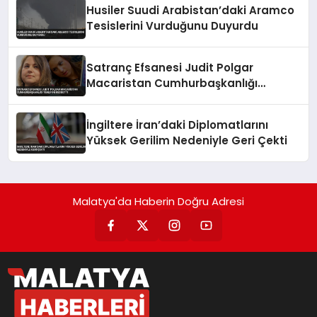
Husiler Suudi Arabistan’daki Aramco
Tesislerini Vurduğunu Duyurdu
Satranç Efsanesi Judit Polgar
Macaristan Cumhurbaşkanlığı
Teklifini Reddetti
İngiltere İran’daki Diplomatlarını
Yüksek Gerilim Nedeniyle Geri Çekti
Malatya'da Haberin Doğru Adresi