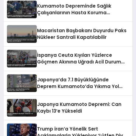
Kumamoto Depreminde Sağlık
Çalışanlarının Hasta Koruma
Mücadelesi Görüntülendi
Macaristan Başbakanı Duyurdu Paks
Nükleer Santrali Kapatılabilir
İspanya Ceuta Kıyıları Yüzlerce
Göçmen Akınına Uğradı Acil Durum
İlan Edildi
Japonya’da 7.1 Büyüklüğünde
Deprem Kumamoto’da Yıkıma Yol
Açtı
Japonya Kumamoto Depremi: Can
Kaybı 13’e Yükseldi
Trump İran’a Yönelik Sert
Açıklamalarla Yükleniyor ‘Lütfen Diye