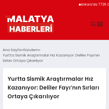
Ankara’da 7726 Genç Fai
ANASAYFA
Ana Sayfa
Gündem
Yurtta Sismik Araştırmalar Hız Kazanıyor: Deliler Fayı’nın
Sırları Ortaya Çıkarılıyor
GÜNDEM
DÜNYA
Yurtta Sismik Araştırmalar Hız
Kazanıyor: Deliler Fayı’nın Sırları
EĞITIM
Ortaya Çıkarılıyor
EKONOMI