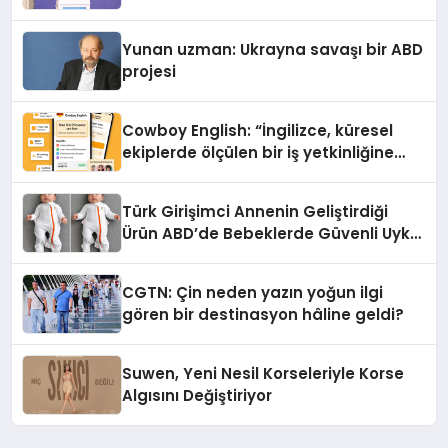
Yunan uzman: Ukrayna savaşı bir ABD
projesi
Cowboy English: “İngilizce, küresel
ekiplerde ölçülen bir iş yetkinliğine
dönüşüyor”
Türk Girişimci Annenin Geliştirdiği
Ürün ABD’de Bebeklerde Güvenli Uyku
Standardına Yeni Bir Bakış Açısı
Getiriyor.
CGTN: Çin neden yazın yoğun ilgi
gören bir destinasyon hâline geldi?
Suwen, Yeni Nesil Korseleriyle Korse
Algısını Değiştiriyor