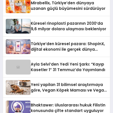
Mirabellix, Türkiye’den dünyaya
uzanan güçlü büyümesini sürdürüyor
Küresel rinoplasti pazarının 2030’da
9,6 milyar dolara ulaşması bekleniyor
Türkiye’den küresel pazara: ShopinX,
dijital ekonomi ile gerçek dünya
alışverişini bir araya getirmeyi
hedefliyor
Ayla Selvi’den Yedi Yeni Şarkı: “Kayıp
Kasetler 1” 31 Temmuz’da Yayımlandı
Yeni yapilan 31 bilimsel araştırmaya
göre, Vegan Köpek Maması ve Vegan
Kedi Mamasının İyi Sindirildiğini
Ortaya Koydu
Bhaktawer: Uluslararası hukuk Filistin
konusunda çifte standart uyguluyor