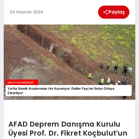
Paylaş
24 Haziran 2024
MAGAZIN
SAĞLIK
SIYASET
SPOR
TEKNOLOJI
AFAD Deprem Danışma Kurulu
Üyesi Prof. Dr. Fikret Koçbulut’un