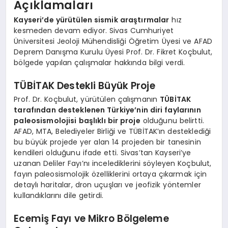
Açıklamaları
Kayseri’de yürütülen sismik araştırmalar
hız
kesmeden devam ediyor. Sivas Cumhuriyet
Üniversitesi Jeoloji Mühendisliği Öğretim Üyesi ve AFAD
Deprem Danışma Kurulu Üyesi Prof. Dr. Fikret Koçbulut,
bölgede yapılan çalışmalar hakkında bilgi verdi.
TÜBİTAK Destekli Büyük Proje
Prof. Dr. Koçbulut, yürütülen çalışmanın
TÜBİTAK
tarafından desteklenen Türkiye’nin diri faylarının
paleosismolojisi başlıklı bir proje
olduğunu belirtti.
AFAD, MTA, Belediyeler Birliği ve TÜBİTAK’ın desteklediği
bu büyük projede yer alan 14 projeden bir tanesinin
kendileri olduğunu ifade etti. Sivas’tan Kayseri’ye
uzanan Deliler Fayı’nı incelediklerini söyleyen Koçbulut,
fayın paleosismolojik özelliklerini ortaya çıkarmak için
detaylı haritalar, dron uçuşları ve jeofizik yöntemler
kullandıklarını dile getirdi.
Ecemiş Fayı ve Mikro Bölgeleme