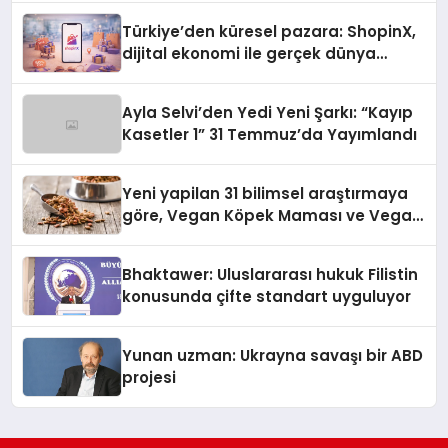
Türkiye’den küresel pazara: ShopinX,
dijital ekonomi ile gerçek dünya
alışverişini bir araya getirmeyi
hedefliyor
Ayla Selvi’den Yedi Yeni Şarkı: “Kayıp
Kasetler 1” 31 Temmuz’da Yayımlandı
Yeni yapilan 31 bilimsel araştırmaya
göre, Vegan Köpek Maması ve Vegan
Kedi Mamasının İyi Sindirildiğini
Ortaya Koydu
Bhaktawer: Uluslararası hukuk Filistin
konusunda çifte standart uyguluyor
Yunan uzman: Ukrayna savaşı bir ABD
projesi