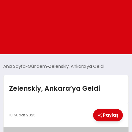
ANASAYFA
Ana Sayfa
Gündem
Zelenskiy, Ankara’ya Geldi
GÜNDEM
Zelenskiy, Ankara’ya Geldi
DÜNYA
Paylaş
EĞITIM
18 Şubat 2025