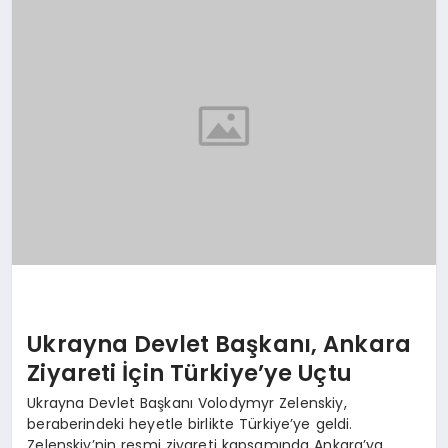
EKONOMI
MAGAZIN
SAĞLIK
SIYASET
SPOR
TEKNOLOJI
Ukrayna Devlet Başkanı, Ankara
Ziyareti İçin Türkiye’ye Uçtu
Ukrayna Devlet Başkanı Volodymyr Zelenskiy,
beraberindeki heyetle birlikte Türkiye’ye geldi.
Zelenskiy’nin resmi ziyareti kapsamında Ankara’ya