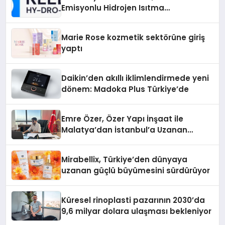
Emisyonlu Hidrojen Isıtma
Teknolojisinde ISO ve TSSA
Düzenleyici Onaylarını Aldı
Marie Rose kozmetik sektörüne giriş
yaptı
Daikin’den akıllı iklimlendirmede yeni
dönem: Madoka Plus Türkiye’de
Emre Özer, Özer Yapı İnşaat ile
Malatya’dan İstanbul’a Uzanan
Başarı Hikâyesi Yazıyor
Mirabellix, Türkiye’den dünyaya
uzanan güçlü büyümesini sürdürüyor
Küresel rinoplasti pazarının 2030’da
9,6 milyar dolara ulaşması bekleniyor