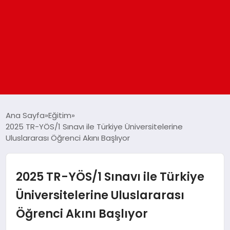
ANASAYFA
Ana Sayfa
Eğitim
2025 TR-YÖS/1 Sınavı ile Türkiye Üniversitelerine
Uluslararası Öğrenci Akını Başlıyor
GÜNDEM
DÜNYA
2025 TR-YÖS/1 Sınavı ile Türkiye
Üniversitelerine Uluslararası
EĞITIM
Öğrenci Akını Başlıyor