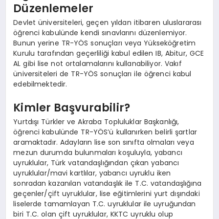
Düzenlemeler
Devlet üniversiteleri, geçen yıldan itibaren uluslararası
öğrenci kabulünde kendi sınavlarını düzenlemiyor.
Bunun yerine TR-YÖS sonuçları veya Yükseköğretim
Kurulu tarafından geçerliliği kabul edilen IB, Abitur, GCE
AL gibi lise not ortalamalarını kullanabiliyor. Vakıf
üniversiteleri de TR-YÖS sonuçları ile öğrenci kabul
edebilmektedir.
Kimler Başvurabilir?
Yurtdışı Türkler ve Akraba Topluluklar Başkanlığı,
öğrenci kabulünde TR-YÖS’ü kullanırken belirli şartlar
aramaktadır. Adayların lise son sınıfta olmaları veya
mezun durumda bulunmaları koşuluyla, yabancı
uyruklular, Türk vatandaşlığından çıkan yabancı
uyruklular/mavi kartlılar, yabancı uyruklu iken
sonradan kazanılan vatandaşlık ile T.C. vatandaşlığına
geçenler/çift uyruklular, lise eğitimlerini yurt dışındaki
liselerde tamamlayan T.C. uyruklular ile uyruğundan
biri T.C. olan çift uyruklular, KKTC uyruklu olup