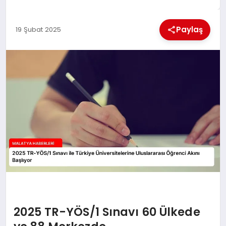
EKONOMI
Paylaş
19 Şubat 2025
MAGAZIN
SAĞLIK
SIYASET
SPOR
TEKNOLOJI
2025 TR-YÖS/1 Sınavı 60 Ülkede