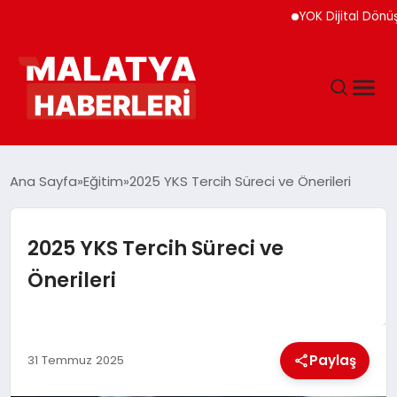
YOK Dijital Dönüşüm İçi
ANASAYFA
Ana Sayfa
Eğitim
2025 YKS Tercih Süreci ve Önerileri
GÜNDEM
2025 YKS Tercih Süreci ve
Önerileri
DÜNYA
EĞITIM
Paylaş
31 Temmuz 2025
EKONOMI