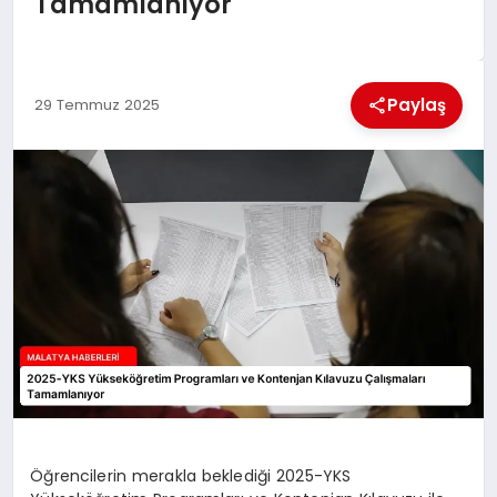
Tamamlanıyor
EKONOMI
MAGAZIN
Paylaş
29 Temmuz 2025
SAĞLIK
SIYASET
SPOR
TEKNOLOJI
Öğrencilerin merakla beklediği 2025-YKS