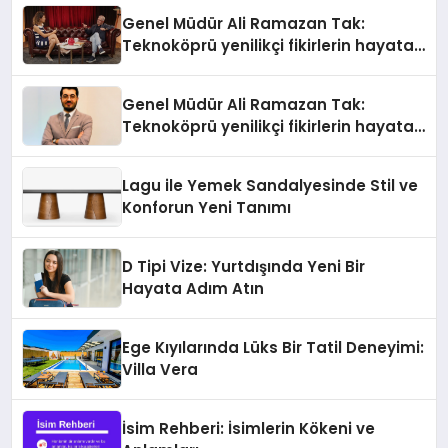
Genel Müdür Ali Ramazan Tak:
Teknoköprü yenilikçi fikirlerin hayata
geçmesini sağlıyor
Genel Müdür Ali Ramazan Tak:
Teknoköprü yenilikçi fikirlerin hayata
geçmesini sağlıyor
Lagu ile Yemek Sandalyesinde Stil ve
Konforun Yeni Tanımı
D Tipi Vize: Yurtdışında Yeni Bir
Hayata Adım Atın
Ege Kıyılarında Lüks Bir Tatil Deneyimi:
Villa Vera
İsim Rehberi: İsimlerin Kökeni ve