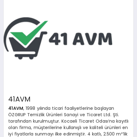
EKONOMI
MAGAZIN
SAĞLIK
SIYASET
SPOR
TEKNOLOJI
41AVM
41AVM
, 1998 yılında ticari faaliyetlerine başlayan
ÖZGRUP Temizlik Ürünleri Sanayi ve Ticaret Ltd. Şti.
tarafından kurulmuştur. Kocaeli Ticaret Odası’na kayıtlı
olan firma, müşterilerine kullanışlı ve kaliteli ürünleri en
iyi fiyatlarla sunmayı ilke edinmiştir. 4 katlı, 2.500 m²’lik