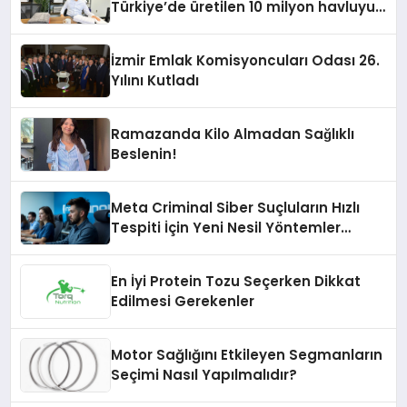
Türkiye’de üretilen 10 milyon havluyu
her yıl Amerikalı tüketicilerle
buluşturuyor
İzmir Emlak Komisyoncuları Odası 26.
Yılını Kutladı
Ramazanda Kilo Almadan Sağlıklı
Beslenin!
Meta Criminal Siber Suçluların Hızlı
Tespiti İçin Yeni Nesil Yöntemler
Kullanıyor
En İyi Protein Tozu Seçerken Dikkat
Edilmesi Gerekenler
Motor Sağlığını Etkileyen Segmanların
Seçimi Nasıl Yapılmalıdır?