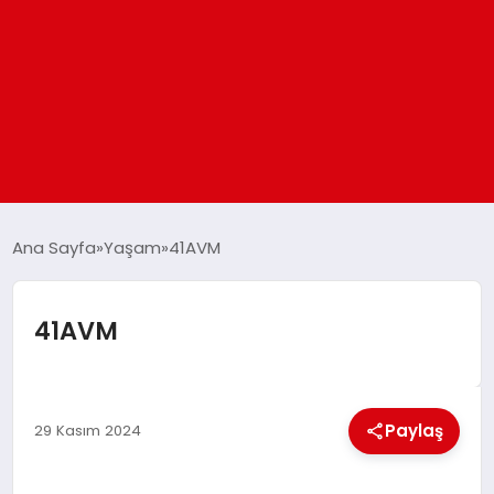
ANASAYFA
Ana Sayfa
Yaşam
41AVM
GÜNDEM
41AVM
DÜNYA
Paylaş
EĞITIM
29 Kasım 2024