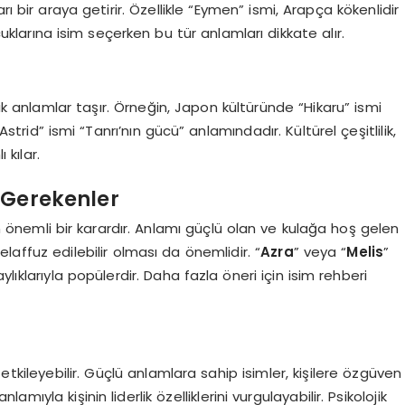
bir araya getirir. Özellikle “Eymen” ismi, Arapça kökenlidir
ocuklarına isim seçerken bu tür anlamları dikkate alır.
şik anlamlar taşır. Örneğin, Japon kültüründe “Hikaru” ismi
strid” ismi “Tanrı’nın gücü” anlamındadır. Kültürel çeşitlilik,
 kılar.
 Gerekenler
 önemli bir karardır. Anlamı güçlü olan ve kulağa hoş gelen
 telaffuz edilebilir olması da önemlidir. “
Azra
” veya “
Melis
”
lıklarıyla popülerdir. Daha fazla öneri için isim rehberi
i etkileyebilir. Güçlü anlamlara sahip isimler, kişilere özgüven
amıyla kişinin liderlik özelliklerini vurgulayabilir. Psikolojik