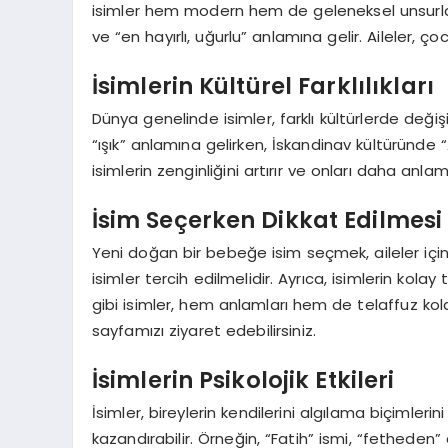
isimler hem modern hem de geleneksel unsurları 
ve “en hayırlı, uğurlu” anlamına gelir. Aileler, ç
İsimlerin Kültürel Farklılıkları
Dünya genelinde isimler, farklı kültürlerde deği
“ışık” anlamına gelirken, İskandinav kültüründe “A
isimlerin zenginliğini artırır ve onları daha anlamlı
İsim Seçerken Dikkat Edilmesi
Yeni doğan bir bebeğe isim seçmek, aileler için
isimler tercih edilmelidir. Ayrıca, isimlerin kolay
gibi isimler, hem anlamları hem de telaffuz kolay
sayfamızı ziyaret edebilirsiniz.
İsimlerin Psikolojik Etkileri
İsimler, bireylerin kendilerini algılama biçimlerin
kazandırabilir. Örneğin, “Fatih” ismi, “fetheden” anl