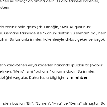
 “en iyi amaç” anlamına gelir. Bu gibi tarihsel kökenler,
sterir.
de tanınır hale gelmiştir. Örneğin, “Aziz Augustinus”
ridir. Osmanlı tarihinde ise “Kanuni Sultan Süleyman” adı, hem
inir. Bu tür ünlü isimler, kökenleriyle dikkat çeker ve birçok
erin karakterleri veya kaderleri hakkında ipuçları taşıyabilir.
irken, “Melis” ismi “bal arısı” anlamındadır. Bu isimler,
zliğini vurgular. Daha fazla bilgi için
isim rehberi
nden bazıları “Elif”, “Eymen”, “Mira” ve “Deniz” olmuştur. Bu