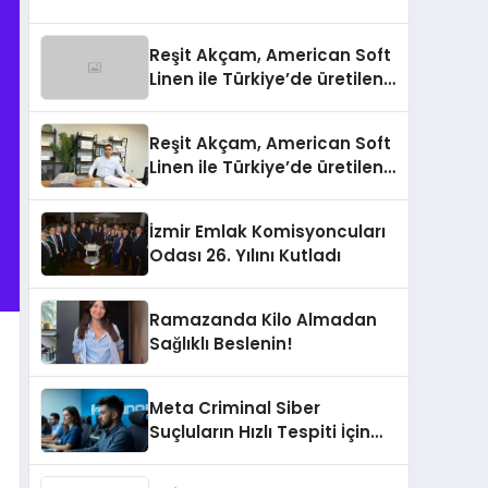
Reşit Akçam, American Soft
Linen ile Türkiye’de üretilen
10 milyon havluyu her yıl
Amerikalı tüketicilerle
Reşit Akçam, American Soft
buluşturuyor
Linen ile Türkiye’de üretilen
10 milyon havluyu her yıl
Amerikalı tüketicilerle
İzmir Emlak Komisyoncuları
buluşturuyor
Odası 26. Yılını Kutladı
Ramazanda Kilo Almadan
Sağlıklı Beslenin!
Meta Criminal Siber
Suçluların Hızlı Tespiti İçin
Yeni Nesil Yöntemler
Kullanıyor