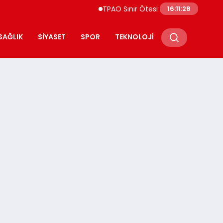
TPAO Sınır Ötesi Ortaklıklarını Güçlendiriy
16:11:29
SAĞLIK
SIYASET
SPOR
TEKNOLOJI