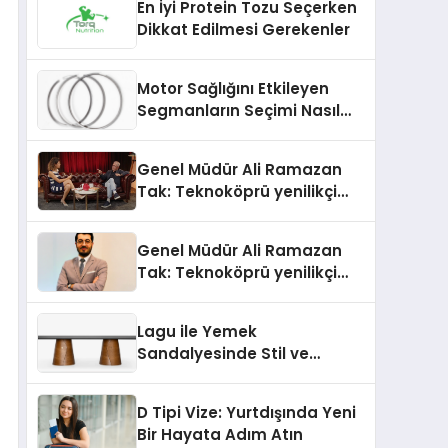
En İyi Protein Tozu Seçerken
Dikkat Edilmesi Gerekenler
Motor Sağlığını Etkileyen
Segmanların Seçimi Nasıl
Yapılmalıdır?
Genel Müdür Ali Ramazan
Tak: Teknoköprü yenilikçi
fikirlerin hayata geçmesini
sağlıyor
Genel Müdür Ali Ramazan
Tak: Teknoköprü yenilikçi
fikirlerin hayata geçmesini
sağlıyor
Lagu ile Yemek
Sandalyesinde Stil ve
Konforun Yeni Tanımı
D Tipi Vize: Yurtdışında Yeni
Bir Hayata Adım Atın