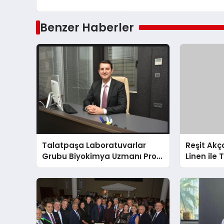
Benzer Haberler
Talatpaşa Laboratuvarlar
Reşit Ak
Grubu Biyokimya Uzmanı Prof.
Linen ile 
Dr. Ahmet Var
milyon ha
Amerikalı 
buluşturu