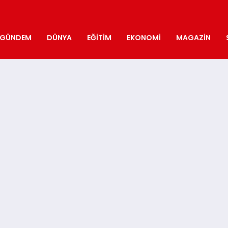
GÜNDEM
DÜNYA
EĞITIM
EKONOMI
MAGAZIN