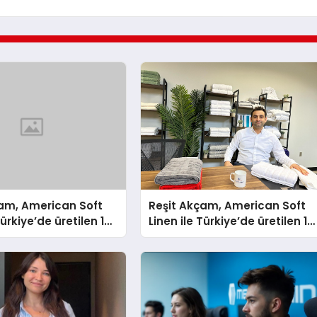
çam, American Soft
Reşit Akçam, American Soft
Türkiye’de üretilen 10
Linen ile Türkiye’de üretilen 10
vluyu her yıl
milyon havluyu her yıl
tüketicilerle
Amerikalı tüketicilerle
yor
buluşturuyor