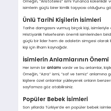
Örneğin, “Aristoteles” ismi Yunanca kökenlidir ve
isimlerin güçlü birer kimlik taşıyıcısı olduğunu gö
Ünlü Tarihi Kişilerin İsimleri
Tarihe damgasını vurmuş birçok kişi, isimleriyle 
Hristiyanlık felsefesinin önemli isimlerinden bi
güçlü bir lider hem de adaletin simgesi olarak bil
kişi için ilham kaynağıdır.
İsimlerin Anlamlarının Önemi
Her ismin bir
anlamı
vardır ve bu anlamlar, kişil
Örneğin, “Azra” ismi, “saf ve temiz” anlamına gel
kişilere özel anlamlar yükleyerek onların benzersi
sayfamıza göz atabilirsiniz.
Popüler Bebek İsimleri
Son yıllarda Türkiye’de en popüler bebek isimleri