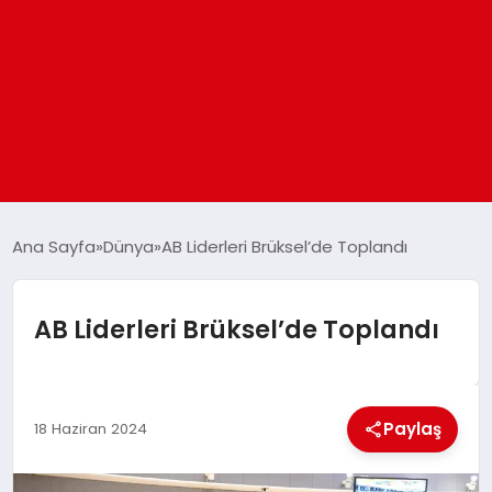
ANASAYFA
Ana Sayfa
Dünya
AB Liderleri Brüksel’de Toplandı
GÜNDEM
AB Liderleri Brüksel’de Toplandı
DÜNYA
Paylaş
EĞITIM
18 Haziran 2024