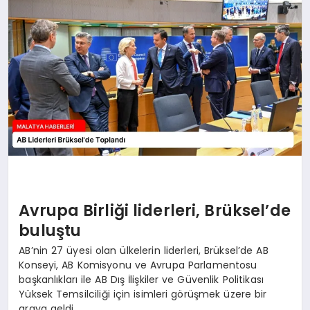
EKONOMI
MAGAZIN
SAĞLIK
SIYASET
SPOR
Avrupa Birliği liderleri, Brüksel’de
TEKNOLOJI
buluştu
AB’nin 27 üyesi olan ülkelerin liderleri, Brüksel’de AB
Konseyi, AB Komisyonu ve Avrupa Parlamentosu
başkanlıkları ile AB Dış İlişkiler ve Güvenlik Politikası
Yüksek Temsilciliği için isimleri görüşmek üzere bir
araya geldi.