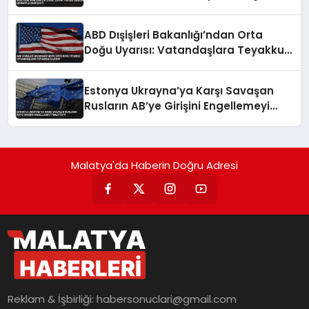
ABD Dışişleri Bakanlığı’ndan Orta
Doğu Uyarısı: Vatandaşlara Teyakkuz
Çağrısı
Estonya Ukrayna’ya Karşı Savaşan
Rusların AB’ye Girişini Engellemeyi
Teklif Etti
Malatya'da Haberin Doğru Adresi
Reklam & İşbirliği:
habersonuclari@gmail.com