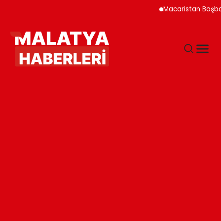
Macaristan Başbakanı D