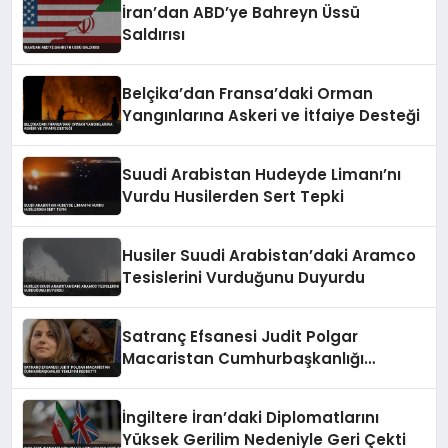
İran’dan ABD’ye Bahreyn Üssü
Saldırısı
Belçika’dan Fransa’daki Orman
Yangınlarına Askeri ve İtfaiye Desteği
Suudi Arabistan Hudeyde Limanı’nı
Vurdu Husilerden Sert Tepki
Husiler Suudi Arabistan’daki Aramco
Tesislerini Vurduğunu Duyurdu
Satranç Efsanesi Judit Polgar
Macaristan Cumhurbaşkanlığı
Teklifini Reddetti
İngiltere İran’daki Diplomatlarını
Yüksek Gerilim Nedeniyle Geri Çekti