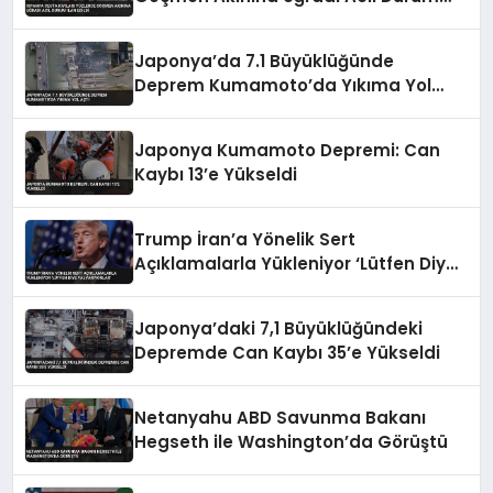
İlan Edildi
Japonya’da 7.1 Büyüklüğünde
Deprem Kumamoto’da Yıkıma Yol
Açtı
Japonya Kumamoto Depremi: Can
Kaybı 13’e Yükseldi
Trump İran’a Yönelik Sert
Açıklamalarla Yükleniyor ‘Lütfen Diye
Yalvarıyorlar’
Japonya’daki 7,1 Büyüklüğündeki
Depremde Can Kaybı 35’e Yükseldi
Netanyahu ABD Savunma Bakanı
Hegseth ile Washington’da Görüştü