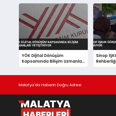
YÖK Dijital Dönüşüm
Sinop İŞK
Kapsamında Bilişim Uzmanları
Rehberliğ
Yetiştiriyor
Malatya'da Haberin Doğru Adresi