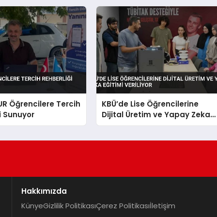
UR Öğrencilere Tercih
KBÜ’de Lise Öğrencilerine
i Sunuyor
Dijital Üretim ve Yapay Zeka
Eğitimi Veriliyor
Hakkımızda
Künye
Gizlilik Politikası
Çerez Politikası
İletişim