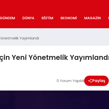
GÜNDEM
DÜNYA
EĞITIM
EKONOMI
MAGAZIN
 Yönetmelik Yayımlandı
için Yeni Yönetmelik Yayımland
0 Yorum Yapıldı
Paylaş