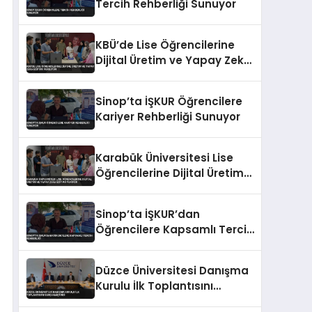
Tercih Rehberliği Sunuyor
KBÜ’de Lise Öğrencilerine
Dijital Üretim ve Yapay Zeka
Eğitimi Veriliyor
Sinop’ta İŞKUR Öğrencilere
Kariyer Rehberliği Sunuyor
Karabük Üniversitesi Lise
Öğrencilerine Dijital Üretim
ve Yapay Zeka Eğitimi
Veriyor
Sinop’ta İŞKUR’dan
Öğrencilere Kapsamlı Tercih
Rehberliği
Düzce Üniversitesi Danışma
Kurulu İlk Toplantısını
Gerçekleştirdi