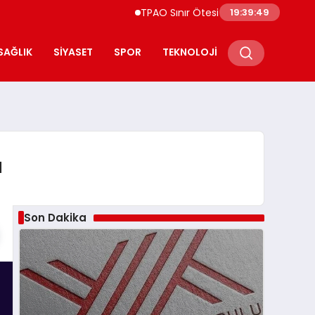
TPAO Sınır Ötesi Ortaklıklarını Güçlendiriy
19:39:50
SAĞLIK
SIYASET
SPOR
TEKNOLOJI
ı
Son Dakika