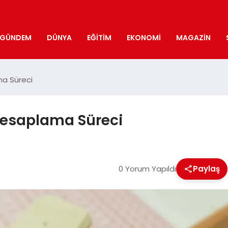
GÜNDEM
DÜNYA
EĞITIM
EKONOMI
MAGAZIN
ma Süreci
Hesaplama Süreci
0 Yorum Yapıldı
Paylaş