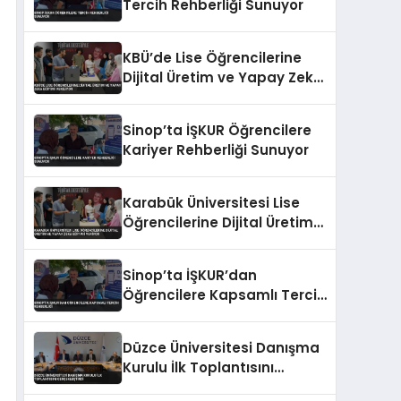
Tercih Rehberliği Sunuyor
KBÜ’de Lise Öğrencilerine
Dijital Üretim ve Yapay Zeka
Eğitimi Veriliyor
Sinop’ta İŞKUR Öğrencilere
Kariyer Rehberliği Sunuyor
Karabük Üniversitesi Lise
Öğrencilerine Dijital Üretim
ve Yapay Zeka Eğitimi
Veriyor
Sinop’ta İŞKUR’dan
Öğrencilere Kapsamlı Tercih
Rehberliği
Düzce Üniversitesi Danışma
Kurulu İlk Toplantısını
Gerçekleştirdi