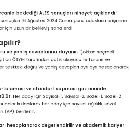
anla beklediği ALES sonuçları nihayet açıklandı!
 sonuçları 16 Ağustos 2024 Cuma günü adayların erişimine
r için uzun bir bekleyiş sona erdi.
pılır?
u ve yanlış cevaplarına dayanır.
Çoktan seçmeli
ıtları ÖSYM tarafından optik okuyucu ile taranır ve
her testteki doğru ve yanlış cevapları ayrı ayrı hesaplanarak
n ortalaması ve standart sapması göz önünde
ülür.
Her aday için Sayısal-1, Sayısal-2, Sözel-1, Sözel-2
nlar kullanılarak her aday için sayısal ağırlıklı, sözel
an (AP) belirlenir.
rı hesaplanarak değerlendirilir ve akademik kariyer