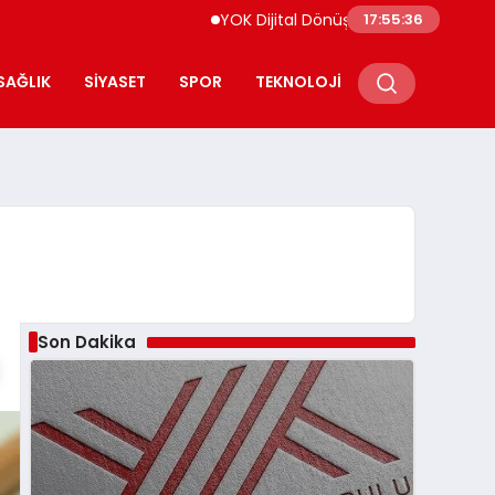
YOK Dijital Dönüşüm İçin Bilişim Uzmanları Y
17:55:37
SAĞLIK
SIYASET
SPOR
TEKNOLOJI
Son Dakika