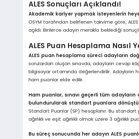
ALES Sonuçları Açıklandı!
Akademik kariyer yapmak isteyenlerin heyec
ÖSYM tarafından belirlenen takvime göre, ALES
açıldı. Binlerce adayın merakla beklediği sonuçla
ALES Puan Hesaplama Nasıl Ya
ALES puan hesaplama süreci adayların doğr
sorulardan oluşan sınavda, adayların cevap kâğ
bilgisayar ortamında değerlendirilir. Adayların 
ham puanlar elde edilir.
Ham puanlar, sınavı geçerli tüm adayları
bulundurularak standart puanlara dönüştür
Standart Puanlar (SP) hesaplanır. Bu standart pua
ağırlıklı ve eşit ağırlıklı olmak üzere 3 ağırlıklı pu
Bu süreç sonucunda her adayın ALES puanla