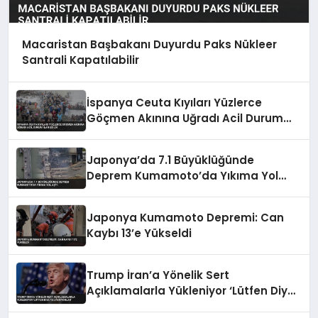
Macaristan Başbakanı Duyurdu Paks Nükleer
Santrali Kapatılabilir
İspanya Ceuta Kıyıları Yüzlerce
Göçmen Akınına Uğradı Acil Durum
İlan Edildi
Japonya’da 7.1 Büyüklüğünde
Deprem Kumamoto’da Yıkıma Yol
Açtı
Japonya Kumamoto Depremi: Can
Kaybı 13’e Yükseldi
Trump İran’a Yönelik Sert
Açıklamalarla Yükleniyor ‘Lütfen Diye
Yalvarıyorlar’