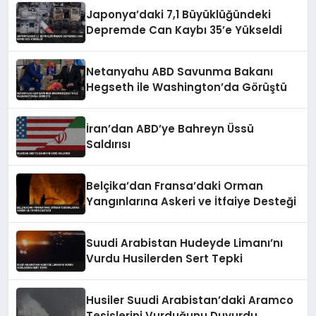
Japonya’daki 7,1 Büyüklüğündeki
Depremde Can Kaybı 35’e Yükseldi
Netanyahu ABD Savunma Bakanı
Hegseth ile Washington’da Görüştü
İran’dan ABD’ye Bahreyn Üssü
Saldırısı
Belçika’dan Fransa’daki Orman
Yangınlarına Askeri ve İtfaiye Desteği
Suudi Arabistan Hudeyde Limanı’nı
Vurdu Husilerden Sert Tepki
Husiler Suudi Arabistan’daki Aramco
Tesislerini Vurduğunu Duyurdu