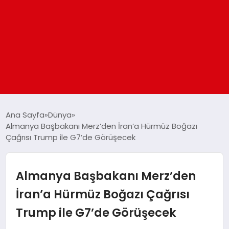
ANASAYFA
Ana Sayfa
Dünya
Almanya Başbakanı Merz’den İran’a Hürmüz Boğazı
Çağrısı Trump ile G7’de Görüşecek
GÜNDEM
DÜNYA
Almanya Başbakanı Merz’den
İran’a Hürmüz Boğazı Çağrısı
EĞITIM
Trump ile G7’de Görüşecek