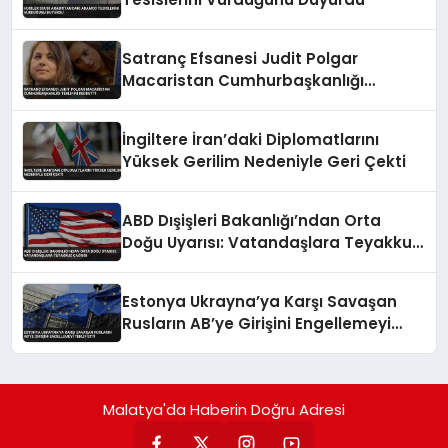
Satranç Efsanesi Judit Polgar
Macaristan Cumhurbaşkanlığı
Teklifini Reddetti
İngiltere İran’daki Diplomatlarını
Yüksek Gerilim Nedeniyle Geri Çekti
ABD Dışişleri Bakanlığı’ndan Orta
Doğu Uyarısı: Vatandaşlara Teyakkuz
Çağrısı
Estonya Ukrayna’ya Karşı Savaşan
Rusların AB’ye Girişini Engellemeyi
Teklif Etti
Malatya'da Haberin Doğru Adresi