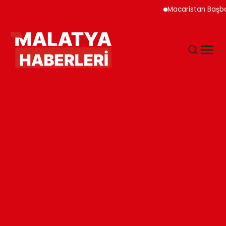
Macaristan Başbakanı D