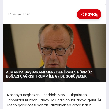
EKONOMI
Paylaş
24 Mayıs 2026
MAGAZIN
SAĞLIK
SIYASET
SPOR
TEKNOLOJI
Almanya Başbakanı Friedrich Merz, Bulgaristan
Başbakanı Rumen Radev ile Berlin’de bir araya geldi. İki
liderin görüşmesi sonrası düzenlenen ortak basın