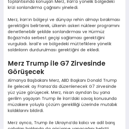
toplantısında konuşan Merz, İran’a yönelik bölgedeki
krizi sonlandırma çağrısını yineledi.
Merz, İran’ın bölgeyi ve dünyayı rehin almayı bırakması
gerektiğini belirterek, ülkenin askeri nükleer programını
denetlenebilir şekilde sonlandırması ve Hürmüz
Boğazı’nda serbest geçişi sağlaması gerektiğini
vurguladı. İsrail’e ve bölgedeki müttefiklere yönelik
saldırıların durdurulması gerektiğini de ekledi.
Merz Trump ile G7 Zirvesinde
Görüşecek
Almanya Başbakanı Merz, ABD Başkanı Donald Trump
ile gelecek ay Fransa’da düzenlenecek G7 zirvesinde
yüz yüze görüşecek. Merz, nisan ayından bu yana
gerilim yaşayan Trump ile İran’daki savaş konusunda
müzakere yoluyla çözüm gerekliliği üzerinde mutabık
kaldıklarını bildirdi.
Merz ayrıca, Trump ile Ukrayna’da kalıcı ve adil barış
çabaları hakkında da görüşme yapacağını belirtti.