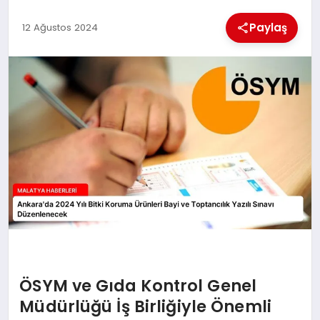
Paylaş
12 Ağustos 2024
MAGAZIN
SAĞLIK
SIYASET
SPOR
TEKNOLOJI
ÖSYM ve Gıda Kontrol Genel
Müdürlüğü İş Birliğiyle Önemli