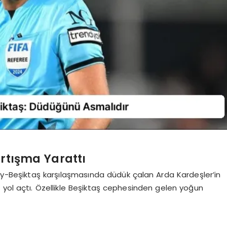
artışma Yarattı
ay-Beşiktaş karşılaşmasında düdük çalan Arda Kardeşler’in
 yol açtı. Özellikle Beşiktaş cephesinden gelen yoğun
r