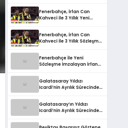
Fenerbahçe, İrfan Can
Kahveci ile 3 Yıllık Yeni
Sözleşme İmzaladı
Fenerbahçe, İrfan Can
Kahveci İle 3 Yıllık Sözleşme
Yeniledi
Fenerbahçe İle Yeni
Sözleşme İmzalayan İrfan
Can Kahveci’nin Maaşı %100
Arttı
Galatasaray Yıldızı
Icardi’nin Ayrılık Sürecindeki
Skandal!
Galatasaray’ın Yıldızı
Icardi’nin Ayrılık Sürecindeki
Sevgilisi, Rapçi L-Gante’den
Tartışmalı Açıklamalar
Beşiktaş Başarısız Göztepe