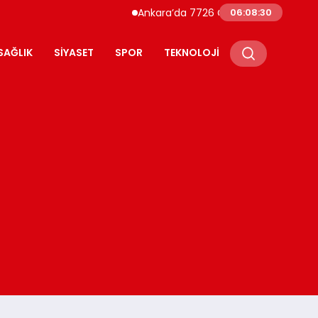
Ankara’da 7726 Genç Faizsiz Evlilik Kredisi
06:08:31
SAĞLIK
SIYASET
SPOR
TEKNOLOJI