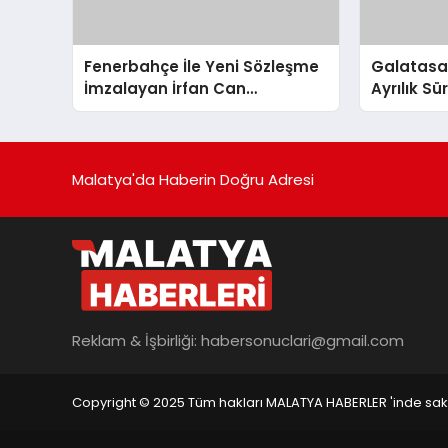
Fenerbahçe İle Yeni Sözleşme
Galatasara
İmzalayan İrfan Can
Ayrılık S
Kahveci’nin Maaşı %100 Arttı
Malatya'da Haberin Doğru Adresi
Reklam & İşbirliği:
habersonuclari@gmail.com
Copyright © 2025 Tüm hakları MALATYA HABERLER 'inde saklı