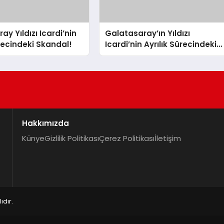
y Yıldızı Icardi’nin
Galatasaray’ın Yıldızı
ürecindeki Skandal!
Icardi’nin Ayrılık Sürecindeki
Sevgilisi, Rapçi L-Gante’den
Tartışmalı Açıklamalar
Hakkımızda
Künye
Gizlilik Politikası
Çerez Politikası
İletişim
dır.