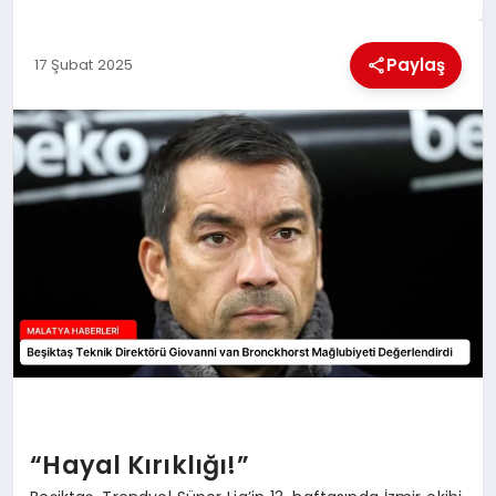
EKONOMI
Paylaş
17 Şubat 2025
MAGAZIN
SAĞLIK
SIYASET
SPOR
TEKNOLOJI
“Hayal Kırıklığı!”