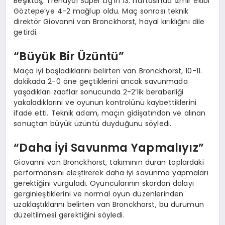
Beşiktaş, Trendyol Süper Lig’in 13. haftasında İzmir ekibi
Göztepe’ye 4-2 mağlup oldu. Maç sonrası teknik
direktör Giovanni van Bronckhorst, hayal kırıklığını dile
getirdi.
“Büyük Bir Üzüntü”
Maça iyi başladıklarını belirten van Bronckhorst, 10-11.
dakikada 2-0 öne geçtiklerini ancak savunmada
yaşadıkları zaaflar sonucunda 2-2’lik beraberliği
yakaladıklarını ve oyunun kontrolünü kaybettiklerini
ifade etti. Teknik adam, maçın gidişatından ve alınan
sonuçtan büyük üzüntü duyduğunu söyledi.
“Daha İyi Savunma Yapmalıyız”
Giovanni van Bronckhorst, takımının duran toplardaki
performansını eleştirerek daha iyi savunma yapmaları
gerektiğini vurguladı. Oyuncularının skordan dolayı
gerginleştiklerini ve normal oyun düzenlerinden
uzaklaştıklarını belirten van Bronckhorst, bu durumun
düzeltilmesi gerektiğini söyledi.