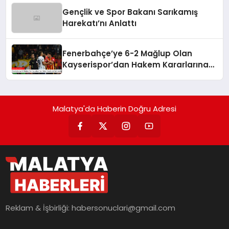
Gençlik ve Spor Bakanı Sarıkamış
Harekatı’nı Anlattı
Fenerbahçe’ye 6-2 Mağlup Olan
Kayserispor’dan Hakem Kararlarına
İlişkin Açıklama
Malatya'da Haberin Doğru Adresi
Reklam & İşbirliği:
habersonuclari@gmail.com