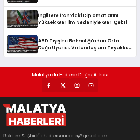
Teklifini Reddetti
İngiltere İran’daki Diplomatlarını
Yüksek Gerilim Nedeniyle Geri Çekti
ABD Dışişleri Bakanlığı’ndan Orta
Doğu Uyarısı: Vatandaşlara Teyakkuz
Çağrısı
Malatya'da Haberin Doğru Adresi
Reklam & İşbirliği:
habersonuclari@gmail.com