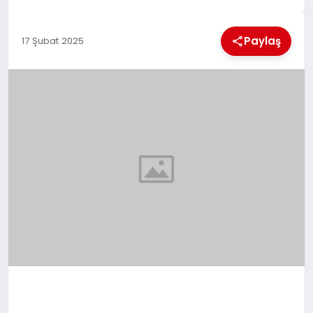
EKONOMI
Paylaş
17 Şubat 2025
MAGAZIN
SAĞLIK
SIYASET
SPOR
TEKNOLOJI