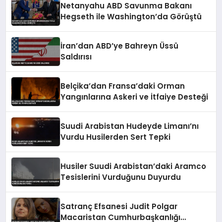
Netanyahu ABD Savunma Bakanı
Hegseth ile Washington’da Görüştü
İran’dan ABD’ye Bahreyn Üssü
Saldırısı
Belçika’dan Fransa’daki Orman
Yangınlarına Askeri ve İtfaiye Desteği
Suudi Arabistan Hudeyde Limanı’nı
Vurdu Husilerden Sert Tepki
Husiler Suudi Arabistan’daki Aramco
Tesislerini Vurduğunu Duyurdu
Satranç Efsanesi Judit Polgar
Macaristan Cumhurbaşkanlığı