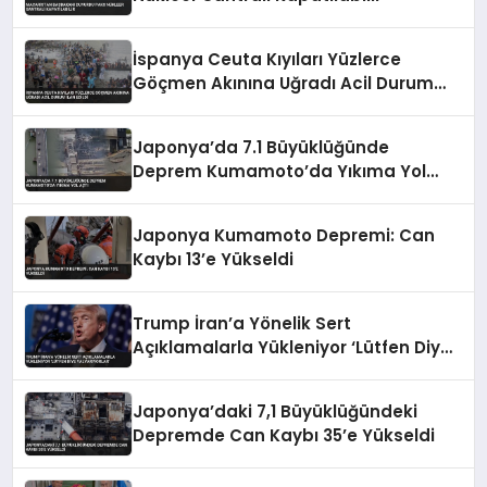
İspanya Ceuta Kıyıları Yüzlerce
Göçmen Akınına Uğradı Acil Durum
İlan Edildi
Japonya’da 7.1 Büyüklüğünde
Deprem Kumamoto’da Yıkıma Yol
Açtı
Japonya Kumamoto Depremi: Can
Kaybı 13’e Yükseldi
Trump İran’a Yönelik Sert
Açıklamalarla Yükleniyor ‘Lütfen Diye
Yalvarıyorlar’
Japonya’daki 7,1 Büyüklüğündeki
Depremde Can Kaybı 35’e Yükseldi