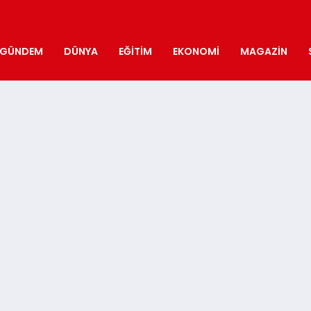
GÜNDEM
DÜNYA
EĞITIM
EKONOMI
MAGAZIN