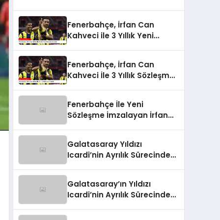
Fenerbahçe, İrfan Can
Kahveci ile 3 Yıllık Yeni
Sözleşme İmzaladı
Fenerbahçe, İrfan Can
Kahveci İle 3 Yıllık Sözleşme
Yeniledi
Fenerbahçe İle Yeni
Sözleşme İmzalayan İrfan
Can Kahveci’nin Maaşı %100
Arttı
Galatasaray Yıldızı
Icardi’nin Ayrılık Sürecindeki
Skandal!
Galatasaray’ın Yıldızı
Icardi’nin Ayrılık Sürecindeki
Sevgilisi, Rapçi L-Gante’den
Tartışmalı Açıklamalar