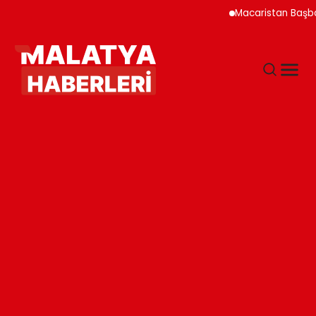
Macaristan Başbakanı D