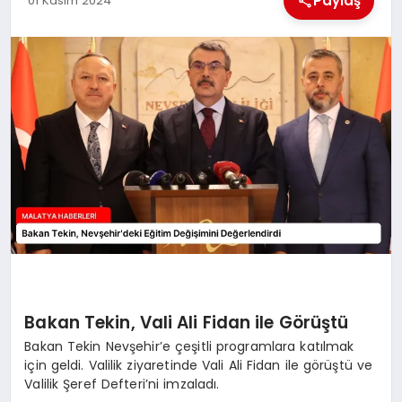
Paylaş
01 Kasım 2024
EKONOMI
MAGAZIN
SAĞLIK
SIYASET
SPOR
TEKNOLOJI
Bakan Tekin, Vali Ali Fidan ile Görüştü
Bakan Tekin Nevşehir’e çeşitli programlara katılmak
için geldi. Valilik ziyaretinde Vali Ali Fidan ile görüştü ve
Valilik Şeref Defteri’ni imzaladı.