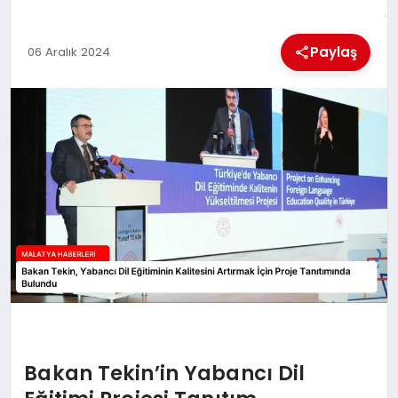
EKONOMI
Paylaş
06 Aralık 2024
MAGAZIN
SAĞLIK
SIYASET
SPOR
TEKNOLOJI
Bakan Tekin’in Yabancı Dil