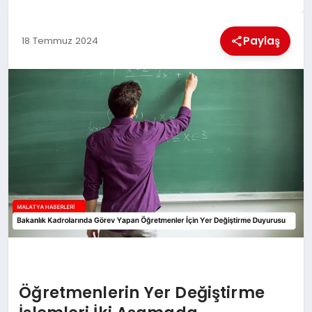
EKONOMI
Paylaş
18 Temmuz 2024
MAGAZIN
SAĞLIK
SIYASET
SPOR
TEKNOLOJI
Öğretmenlerin Yer Değiştirme