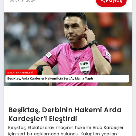
Paylaş
30 Ekim 2024
EKONOMI
MAGAZIN
SAĞLIK
SIYASET
SPOR
TEKNOLOJI
Beşiktaş, Derbinin Hakemi Arda
Kardeşler’i Eleştirdi
Beşiktaş, Galatasaray maçının hakemi Arda Kardeşler
için sert bir açıklamada bulundu. Kulüpten yapılan