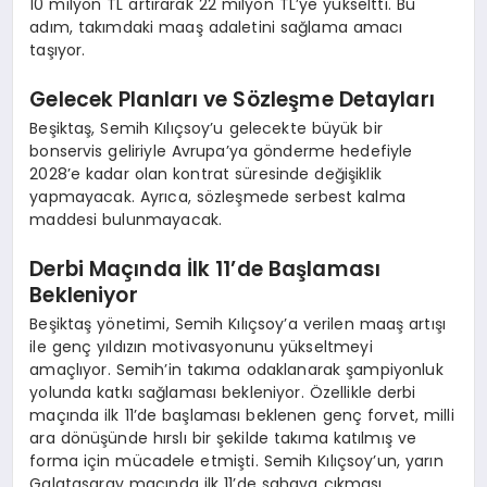
10 milyon TL artırarak 22 milyon TL’ye yükseltti. Bu
adım, takımdaki maaş adaletini sağlama amacı
taşıyor.
Gelecek Planları ve Sözleşme Detayları
Beşiktaş, Semih Kılıçsoy’u gelecekte büyük bir
bonservis geliriyle Avrupa’ya gönderme hedefiyle
2028’e kadar olan kontrat süresinde değişiklik
yapmayacak. Ayrıca, sözleşmede serbest kalma
maddesi bulunmayacak.
Derbi Maçında İlk 11’de Başlaması
Bekleniyor
Beşiktaş yönetimi, Semih Kılıçsoy’a verilen maaş artışı
ile genç yıldızın motivasyonunu yükseltmeyi
amaçlıyor. Semih’in takıma odaklanarak şampiyonluk
yolunda katkı sağlaması bekleniyor. Özellikle derbi
maçında ilk 11’de başlaması beklenen genç forvet, milli
ara dönüşünde hırslı bir şekilde takıma katılmış ve
forma için mücadele etmişti. Semih Kılıçsoy’un, yarın
Galatasaray maçında ilk 11’de sahaya çıkması