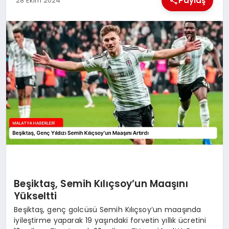
Paylaş
28 Ekim 2024
EKONOMI
MAGAZIN
SAĞLIK
SIYASET
SPOR
TEKNOLOJI
Beşiktaş, Semih Kılıçsoy’un Maaşını
Yükseltti
Beşiktaş, genç golcüsü Semih Kılıçsoy’un maaşında
iyileştirme yaparak 19 yaşındaki forvetin yıllık ücretini