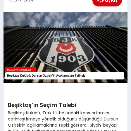
Paylaş
13 Ekim 2024
EKONOMI
MAGAZIN
SAĞLIK
SIYASET
SPOR
TEKNOLOJI
Beşiktaş’ın Seçim Talebi
Beşiktaş Kulübü, Türk futbolundaki kaos ortamını
derinleştirmeye yönelik olduğunu düşündüğü Dursun
Özbek’in açıklamalarına tepki gösterdi. Siyah-beyazlı