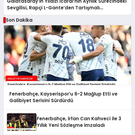
Galatasaray’ın Yıldızı Icardi’nin Ayrılık Sürecindeki
Sevgilisi, Rapçi L-Gante’den Tartışmalı
Açıklamalar
Son Dakika
Fenerbahçe, Kayserispor’u 6-2 Mağlup Etti ve
Galibiyet Serisini Sürdürdü
Fenerbahçe, İrfan Can Kahveci ile 3
Yıllık Yeni Sözleşme İmzaladı