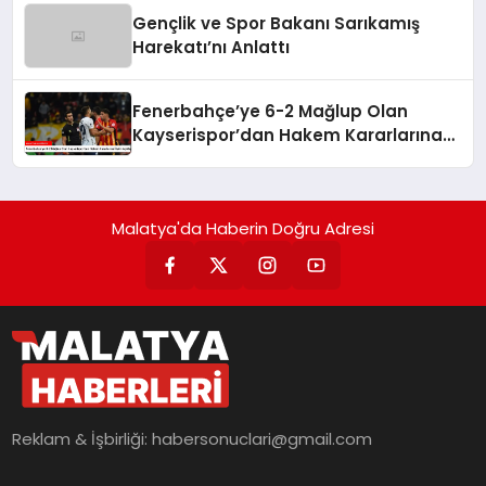
Gençlik ve Spor Bakanı Sarıkamış
Harekatı’nı Anlattı
Fenerbahçe’ye 6-2 Mağlup Olan
Kayserispor’dan Hakem Kararlarına
İlişkin Açıklama
Malatya'da Haberin Doğru Adresi
Reklam & İşbirliği:
habersonuclari@gmail.com