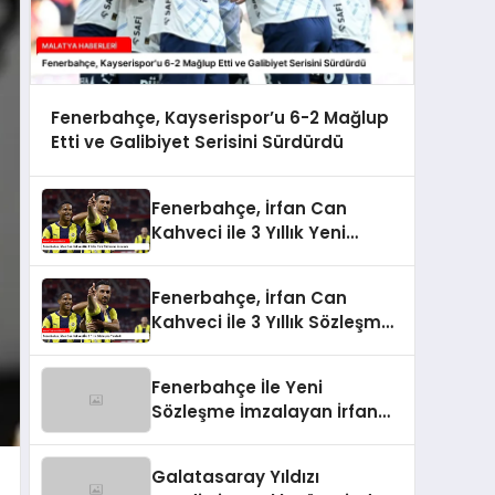
Fenerbahçe, Kayserispor’u 6-2 Mağlup
Etti ve Galibiyet Serisini Sürdürdü
Fenerbahçe, İrfan Can
Kahveci ile 3 Yıllık Yeni
Sözleşme İmzaladı
Fenerbahçe, İrfan Can
Kahveci İle 3 Yıllık Sözleşme
Yeniledi
Fenerbahçe İle Yeni
Sözleşme İmzalayan İrfan
Can Kahveci’nin Maaşı %100
Arttı
Galatasaray Yıldızı