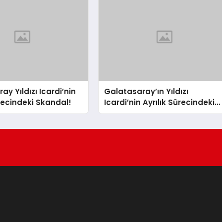
y Yıldızı Icardi’nin
Galatasaray’ın Yıldızı
ürecindeki Skandal!
Icardi’nin Ayrılık Sürecindeki
Sevgilisi, Rapçi L-Gante’den
Tartışmalı Açıklamalar