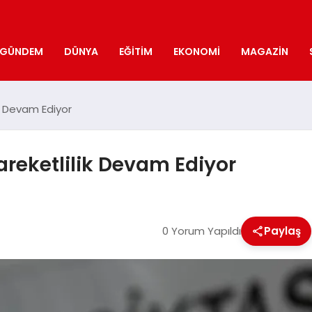
GÜNDEM
DÜNYA
EĞITIM
EKONOMI
MAGAZIN
k Devam Ediyor
reketlilik Devam Ediyor
0 Yorum Yapıldı
Paylaş