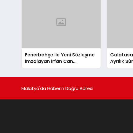
Fenerbahçe İle Yeni Sözleşme
Galatasara
İmzalayan İrfan Can
Ayrılık S
Kahveci’nin Maaşı %100 Arttı
Malatya'da Haberin Doğru Adresi