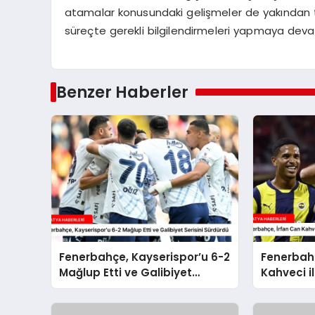
atamalar konusundaki gelişmeler de yakından t
süreçte gerekli bilgilendirmeleri yapmaya deva
Benzer Haberler
Fenerbahçe, Kayserispor’u 6-2
Fenerbahç
Mağlup Etti ve Galibiyet
Kahveci il
Serisini Sürdürdü
Sözleşme