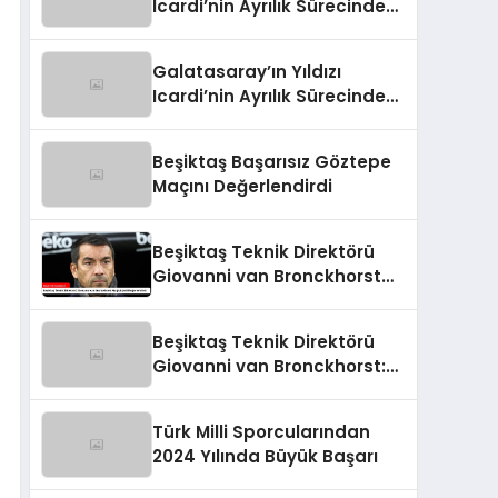
Icardi’nin Ayrılık Sürecindeki
Skandal!
Galatasaray’ın Yıldızı
Icardi’nin Ayrılık Sürecindeki
Sevgilisi, Rapçi L-Gante’den
Tartışmalı Açıklamalar
Beşiktaş Başarısız Göztepe
Maçını Değerlendirdi
Beşiktaş Teknik Direktörü
Giovanni van Bronckhorst
Mağlubiyeti Değerlendirdi
Beşiktaş Teknik Direktörü
Giovanni van Bronckhorst:
“Hayal Kırıklığı!”
Türk Milli Sporcularından
2024 Yılında Büyük Başarı