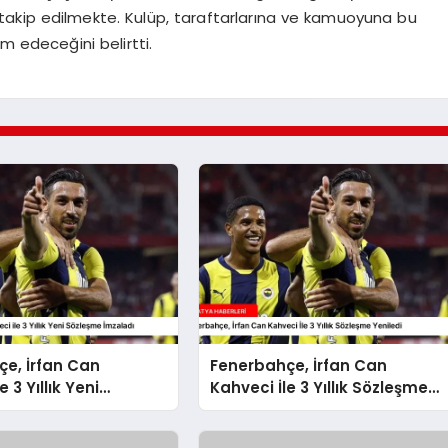
akip edilmekte. Kulüp, taraftarlarına ve kamuoyuna bu
m edeceğini belirtti.
e, İrfan Can
Fenerbahçe, İrfan Can
e 3 Yıllık Yeni
Kahveci İle 3 Yıllık Sözleşme
 İmzaladı
Yeniledi