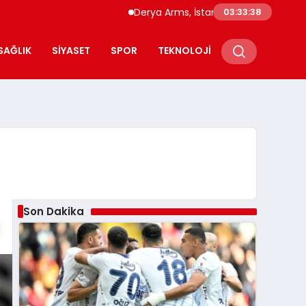
Derya Arms, İstanbul Prohunt 2026’da yen
03:33:38
SAĞLIK
SIYASET
SPOR
TEKNOLOJI
Son Dakika