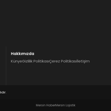
Hakkımızda
Künye
Gizlilik Politikası
Çerez Politikası
İletişim
dır.
Mersin Haber
Mersin Lojistik