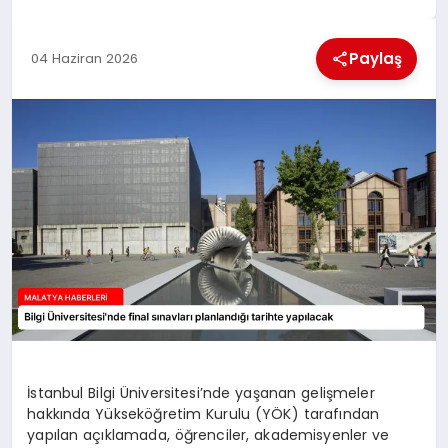
EKONOMI
Paylaş
04 Haziran 2026
MAGAZIN
SAĞLIK
SIYASET
SPOR
TEKNOLOJI
İstanbul Bilgi Üniversitesi’nde yaşanan gelişmeler
hakkında Yükseköğretim Kurulu (YÖK) tarafından
yapılan açıklamada, öğrenciler, akademisyenler ve