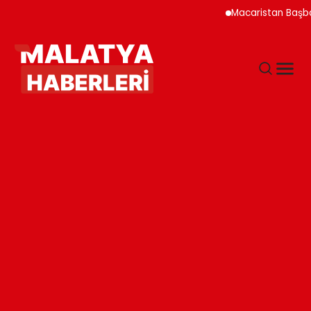
Macaristan Başbakanı D