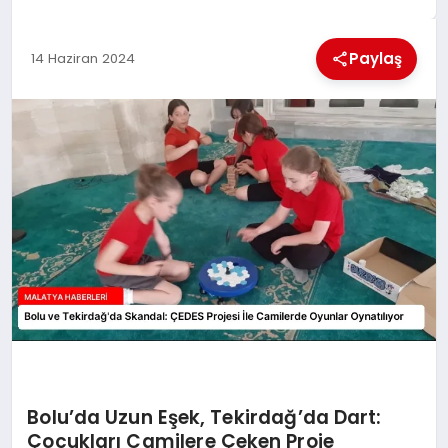
EKONOMI
Paylaş
14 Haziran 2024
MAGAZIN
SAĞLIK
SIYASET
SPOR
TEKNOLOJI
Bolu’da Uzun Eşek, Tekirdağ’da Dart:
Çocukları Camilere Çeken Proje