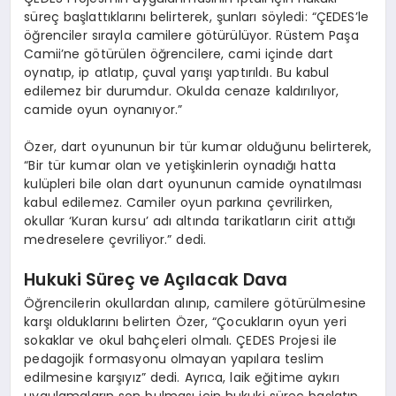
süreç başlattıklarını belirterek, şunları söyledi: “ÇEDES’le
öğrenciler sırayla camilere götürülüyor. Rüstem Paşa
Camii’ne götürülen öğrencilere, cami içinde dart
oynatıp, ip atlatıp, çuval yarışı yaptırıldı. Bu kabul
edilemez bir durumdur. Okulda cenaze kaldırılıyor,
camide oyun oynanıyor.”
Özer, dart oyununun bir tür kumar olduğunu belirterek,
“Bir tür kumar olan ve yetişkinlerin oynadığı hatta
kulüpleri bile olan dart oyununun camide oynatılması
kabul edilemez. Camiler oyun parkına çevrilirken,
okullar ‘Kuran kursu’ adı altında tarikatların cirit attığı
medreselere çevriliyor.” dedi.
Hukuki Süreç ve Açılacak Dava
Öğrencilerin okullardan alınıp, camilere götürülmesine
karşı olduklarını belirten Özer, “Çocukların oyun yeri
sokaklar ve okul bahçeleri olmalı. ÇEDES Projesi ile
pedagojik formasyonu olmayan yapılara teslim
edilmesine karşıyız” dedi. Ayrıca, laik eğitime aykırı