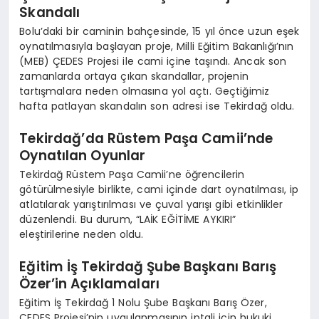
Skandalı
Bolu’daki bir caminin bahçesinde, 15 yıl önce uzun eşek
oynatılmasıyla başlayan proje, Milli Eğitim Bakanlığı’nın
(MEB) ÇEDES Projesi ile cami içine taşındı. Ancak son
zamanlarda ortaya çıkan skandallar, projenin
tartışmalara neden olmasına yol açtı. Geçtiğimiz
hafta patlayan skandalın son adresi ise Tekirdağ oldu.
Tekirdağ’da Rüstem Paşa Camii’nde
Oynatılan Oyunlar
Tekirdağ Rüstem Paşa Camii’ne öğrencilerin
götürülmesiyle birlikte, cami içinde dart oynatılması, ip
atlatılarak yarıştırılması ve çuval yarışı gibi etkinlikler
düzenlendi. Bu durum, “LAİK EĞİTİME AYKIRI”
eleştirilerine neden oldu.
Eğitim İş Tekirdağ Şube Başkanı Barış
Özer’in Açıklamaları
Eğitim İş Tekirdağ 1 Nolu Şube Başkanı Barış Özer,
ÇEDES Projesi’nin uygulanmasının iptali için hukuki