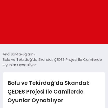
ANASAYFA
Ana Sayfa
Eğitim
Bolu ve Tekirdağ’da Skandal: ÇEDES Projesi İle Camilerde
Oyunlar Oynatılıyor
GÜNDEM
DÜNYA
Bolu ve Tekirdağ’da Skandal:
ÇEDES Projesi İle Camilerde
EĞITIM
Oyunlar Oynatılıyor