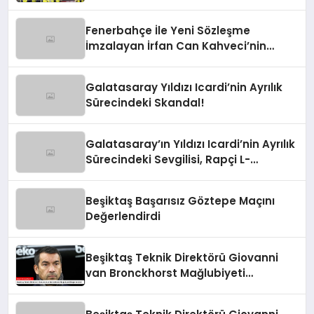
Fenerbahçe İle Yeni Sözleşme
İmzalayan İrfan Can Kahveci’nin
Maaşı %100 Arttı
Galatasaray Yıldızı Icardi’nin Ayrılık
Sürecindeki Skandal!
Galatasaray’ın Yıldızı Icardi’nin Ayrılık
Sürecindeki Sevgilisi, Rapçi L-
Gante’den Tartışmalı Açıklamalar
Beşiktaş Başarısız Göztepe Maçını
Değerlendirdi
Beşiktaş Teknik Direktörü Giovanni
van Bronckhorst Mağlubiyeti
Değerlendirdi