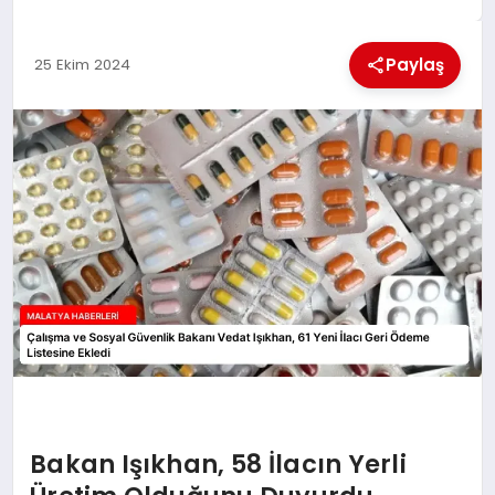
EKONOMI
Paylaş
25 Ekim 2024
MAGAZIN
SAĞLIK
SIYASET
SPOR
TEKNOLOJI
Bakan Işıkhan, 58 İlacın Yerli