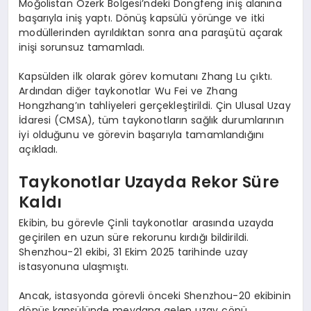
Moğolistan Özerk Bölgesi’ndeki Dongfeng iniş alanına
başarıyla iniş yaptı. Dönüş kapsülü yörünge ve itki
modüllerinden ayrıldıktan sonra ana paraşütü açarak
inişi sorunsuz tamamladı.
Kapsülden ilk olarak görev komutanı Zhang Lu çıktı.
Ardından diğer taykonotlar Wu Fei ve Zhang
Hongzhang’ın tahliyeleri gerçekleştirildi. Çin Ulusal Uzay
İdaresi (CMSA), tüm taykonotların sağlık durumlarının
iyi olduğunu ve görevin başarıyla tamamlandığını
açıkladı.
Taykonotlar Uzayda Rekor Süre
Kaldı
Ekibin, bu görevle Çinli taykonotlar arasında uzayda
geçirilen en uzun süre rekorunu kırdığı bildirildi.
Shenzhou-21 ekibi, 31 Ekim 2025 tarihinde uzay
istasyonuna ulaşmıştı.
Ancak, istasyonda görevli önceki Shenzhou-20 ekibinin
dönüş kapsülünde meydana gelen uzay çöpü