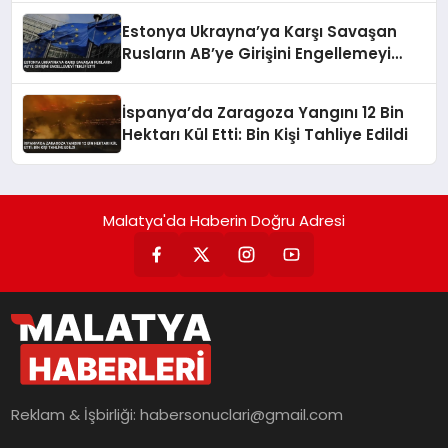
Estonya Ukrayna’ya Karşı Savaşan
Rusların AB’ye Girişini Engellemeyi
Teklif Etti
İspanya’da Zaragoza Yangını 12 Bin
Hektarı Kül Etti: Bin Kişi Tahliye Edildi
Malatya'da Haberin Doğru Adresi
Reklam & İşbirliği:
habersonuclari@gmail.com