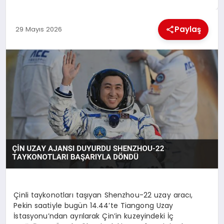
EKONOMI
Paylaş
29 Mayıs 2026
MAGAZIN
SAĞLIK
SIYASET
SPOR
TEKNOLOJI
Çinli taykonotları taşıyan Shenzhou-22 uzay aracı,
Pekin saatiyle bugün 14.44’te Tiangong Uzay
İstasyonu’ndan ayrılarak Çin’in kuzeyindeki İç