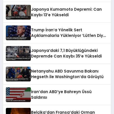
Japonya Kumamoto Depremi: Can
Kaybı 13’e Yükseldi
Trump İran’a Yönelik Sert
Açıklamalarla Yükleniyor ‘Lütfen Diye
Yalvarıyorlar’
Japonya’daki 7,1 Büyüklüğündeki
Depremde Can Kaybı 35’e Yükseldi
Netanyahu ABD Savunma Bakanı
Hegseth ile Washington’da Görüştü
İran’dan ABD’ye Bahreyn Üssü
Saldırısı
Belçika’dan Fransa’daki Orman