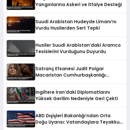
Yangınlarına Askeri ve İtfaiye Desteği
Suudi Arabistan Hudeyde Limanı’nı
Vurdu Husilerden Sert Tepki
Husiler Suudi Arabistan’daki Aramco
Tesislerini Vurduğunu Duyurdu
Satranç Efsanesi Judit Polgar
Macaristan Cumhurbaşkanlığı
Teklifini Reddetti
İngiltere İran’daki Diplomatlarını
Yüksek Gerilim Nedeniyle Geri Çekti
ABD Dışişleri Bakanlığı’ndan Orta
Doğu Uyarısı: Vatandaşlara Teyakkuz
Çağrısı