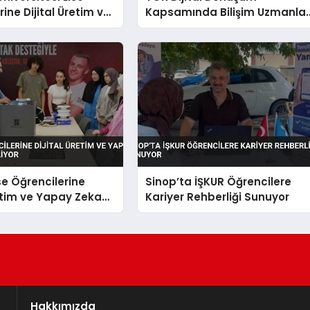
ine Dijital Üretim ve
Kapsamında Bilişim Uzmanlar
a Eğitimi Veriyor
Yetiştiriyor
se Öğrencilerine
Sinop’ta İŞKUR Öğrencilere
retim ve Yapay Zeka
Kariyer Rehberliği Sunuyor
riliyor
Hakkımızda