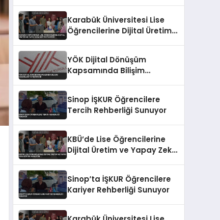
Karabük Üniversitesi Lise
Öğrencilerine Dijital Üretim
ve Yapay Zeka Eğitimi
Veriyor
YÖK Dijital Dönüşüm
Kapsamında Bilişim
Uzmanları Yetiştiriyor
Sinop İŞKUR Öğrencilere
Tercih Rehberliği Sunuyor
KBÜ’de Lise Öğrencilerine
Dijital Üretim ve Yapay Zeka
Eğitimi Veriliyor
Sinop’ta İŞKUR Öğrencilere
Kariyer Rehberliği Sunuyor
Karabük Üniversitesi Lise