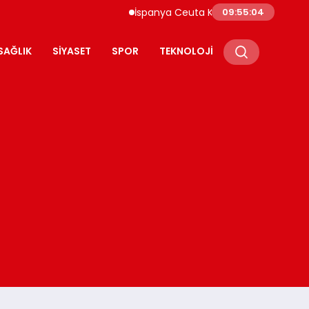
İspanya Ceuta Kıyıları Yüzlerce Göçmen Akın
09:55:05
SAĞLIK
SIYASET
SPOR
TEKNOLOJI