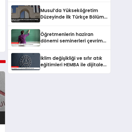
Musul’da Yükseköğretim
Düzeyinde İlk Türkçe Bölümü
Açıldı
Öğretmenlerin haziran
dönemi seminerleri çevrim
içi yapılacak
İklim değişikliği ve sıfır atık
eğitimleri HEMBA ile dijitale
taşınacak