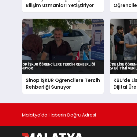
Bilişim Uzmanları Yetiştiriyor
Öğrenciler
Yapay Zek
Sinop İŞKUR Öğrencilere Tercih
KBÜ’de Li
Rehberliği Sunuyor
Dijital Ü
Eğitimi Ve
Malatya'da Haberin Doğru Adresi