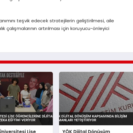
anımını teşvik edecek stratejilerin geliştirilmesi, aile
alık çalışmalarının artırılması için koruyucu-önleyici
niversitesi Lise
YÖK Dijital Dönüşüm