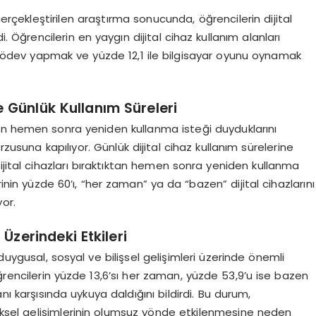
a gerçekleştirilen araştırma sonucunda, öğrencilerin dijital
i. Öğrencilerin en yaygın dijital cihaz kullanım alanları
e ödev yapmak ve yüzde 12,1 ile bilgisayar oyunu oynamak
e Günlük Kullanım Süreleri
ıktan hemen sonra yeniden kullanma isteği duyduklarını
rzusuna kapılıyor. Günlük dijital cihaz kullanım sürelerine
ijital cihazları bıraktıktan hemen sonra yeniden kullanma
rinin yüzde 60’ı, “her zaman” ya da “bazen” dijital cihazlarını
or.
 Üzerindeki Etkileri
, duygusal, sosyal ve bilişsel gelişimleri üzerinde önemli
ğrencilerin yüzde 13,6’sı her zaman, yüzde 53,9’u ise bazen
nı karşısında uykuya daldığını bildirdi. Bu durum,
ziksel gelişimlerinin olumsuz yönde etkilenmesine neden